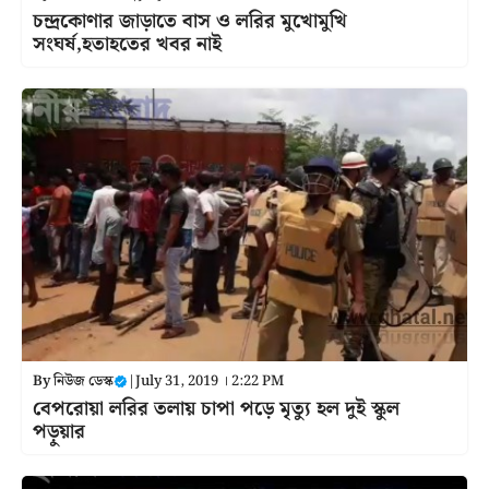
চন্দ্রকোণার জাড়াতে বাস ও লরির মুখোমুখি
সংঘর্ষ,হতাহতের খবর নাই
By
নিউজ ডেস্ক
|
July 31, 2019 । 2:22 PM
বেপরোয়া লরির তলায় চাপা পড়ে মৃত্যু হল দুই স্কুল
পড়ুয়ার