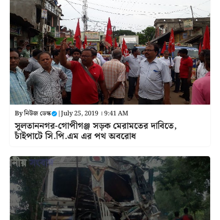
By
নিউজ ডেস্ক
|
July 25, 2019 । 9:41 AM
সুলতাননগর-গোপীগঞ্জ সড়ক মেরামতের দাবিতে,
চাঁইপাটে সি.পি.এম এর পথ অবরোধ