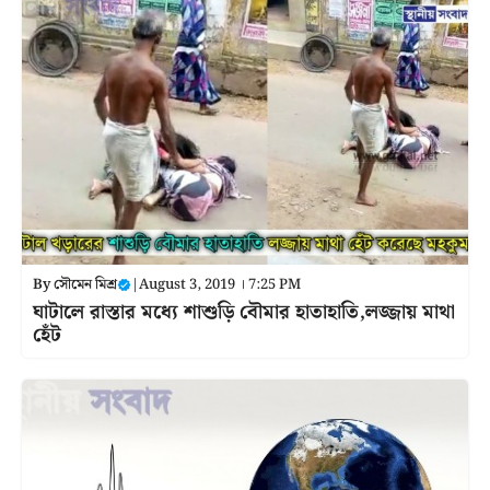
By
সৌমেন মিশ্র
|
August 3, 2019 । 7:25 PM
ঘাটালে রাস্তার মধ্যে শাশুড়ি বৌমার হাতাহাতি,লজ্জায় মাথা
হেঁট