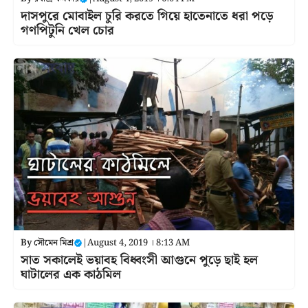
দাসপুরে মোবাইল চুরি করতে গিয়ে হাতেনাতে ধরা পড়ে
গণপিটুনি খেল চোর
By
সৌমেন মিশ্র
|
August 4, 2019 । 8:13 AM
সাত সকালেই ভয়াবহ বিধ্বংসী আগুনে পুড়ে ছাই হল
ঘাটালের এক কাঠমিল