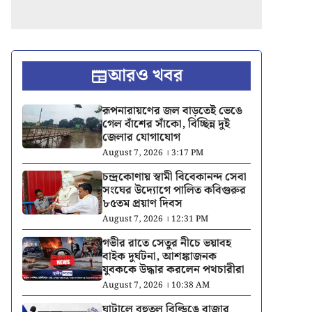
আরও খবর
রূপনারায়ণের জল বাড়তেই ভেঙে
গেল বাঁশের সাঁকো, বিচ্ছিন্ন দুই
জেলার যোগাযোগ
August 7, 2026 । 3:17 PM
চন্দ্রকোণায় স্বামী বিবেকানন্দ সেবা
সংঘের উদ্যোগে পালিত কবিগুরুর
৮৫তম প্রয়াণ দিবস
August 7, 2026 । 12:31 PM
গভীর রাতে সেতুর নীচে ভয়াবহ
বাইক দুর্ঘটনা, আশঙ্কাজনক
যুবককে উদ্ধার করলেন পথচারীরা
August 7, 2026 । 10:38 AM
ঘাটালে বহুতল বিল্ডিঙে বাজার