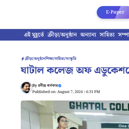
Skip
to
E-Paper
content
এই মুহূর্তে
ক্রীড়া/অনুষ্ঠান
অন্যান্য
সাহিত্য
সম্প
ক্রীড়া/অনুষ্ঠান
শিক্ষা/সাহিত্য/সংস্কৃতি
ঘাটাল কলেজ অফ এডুকেশনে র
By
রবীন্দ্র কর্মকার
Published on: August 7, 2024 । 6:31 PM