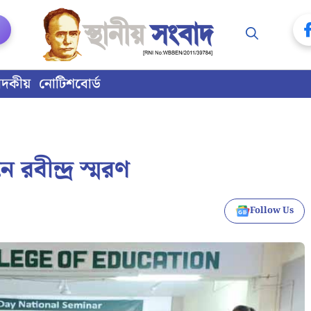
াদকীয়
নোটিশবোর্ড
বীন্দ্র স্মরণ
Follow Us