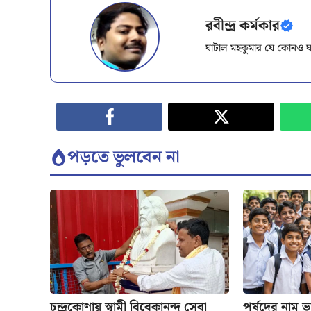
রবীন্দ্র কর্মকার
ঘাটাল মহকুমার যে কোনও ঘ
পড়তে ভুলবেন না
চন্দ্রকোণায় স্বামী বিবেকানন্দ সেবা
পর্ষদের নাম ভাঙ