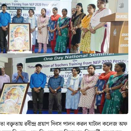
া বক্তৃতায় রবীন্দ্র প্রয়াণ দিবস পালন করল ঘাটাল কলেজ অফ