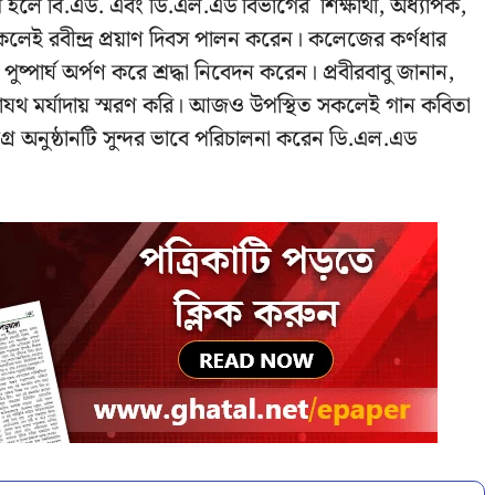
লে বি.এড. এবং ডি.এল.এড বিভাগের শিক্ষার্থী, অধ্যাপক,
লেই রবীন্দ্র প্রয়াণ দিবস পালন করেন। কলেজের কর্ণধার
ুষ্পার্ঘ অর্পণ করে শ্রদ্ধা নিবেদন করেন। প্রবীরবাবু জানান,
যথাযথ মর্যাদায় স্মরণ করি। আজও উপস্থিত সকলেই গান কবিতা
মগ্র অনুষ্ঠানটি সুন্দর ভাবে পরিচালনা করেন ডি.এল.এড