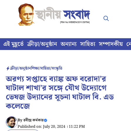
Skip
to
content
এই মুহূর্তে
ক্রীড়া/অনুষ্ঠান
অন্যান্য
সাহিত্য
সম্পাদকীয়
ন
ক্রীড়া/অনুষ্ঠান
শিক্ষা/সাহিত্য/সংস্কৃতি
অরণ্য সপ্তাহে ব্যাঙ্ক অফ বরোদা’র
ঘাটাল শাখা’র সঙ্গে যৌথ উদ্যোগে
ভেষজ উদ্যানের সূচনা ঘাটাল বি. এড
কলেজে
By
রবীন্দ্র কর্মকার
Published on: July 20, 2024 । 11:22 PM