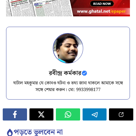
রবীন্দ্র কর্মকার
ঘাটাল মহকুমার যে কোনও ঘটনা ও তথ্য জানা থাকলে আমাকে সঙ্গে
সঙ্গে শেয়ার করুন। মো: 9933998177
পড়তে ভুলবেন না