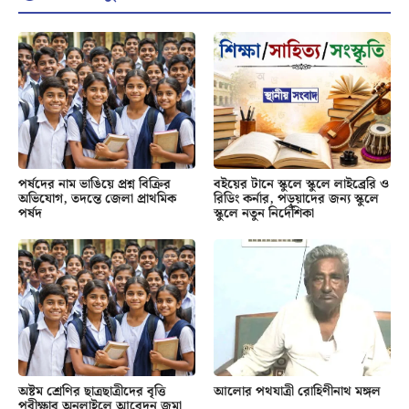
পর্ষদের নাম ভাঙিয়ে প্রশ্ন বিক্রির
বইয়ের টানে স্কুলে স্কুলে লাইব্রেরি ও
অভিযোগ, তদন্তে জেলা প্রাথমিক
রিডিং কর্নার, পড়ুয়াদের জন্য স্কুলে
পর্ষদ
স্কুলে নতুন নির্দেশিকা
অষ্টম শ্রেণির ছাত্রছাত্রীদের বৃত্তি
আলোর পথযাত্রী রোহিণীনাথ মঙ্গল
পরীক্ষার অনলাইলে আবেদন জমা