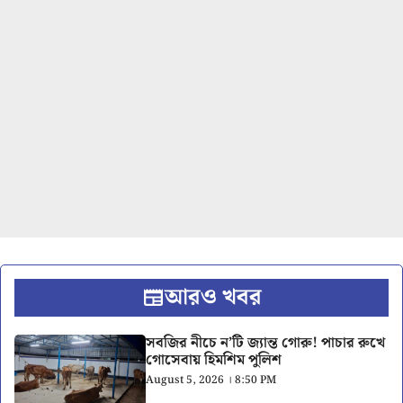
আরও খবর
সবজির নীচে ন’টি জ্যান্ত গোরু! পাচার রুখে
গোসেবায় হিমশিম পুলিশ
August 5, 2026 । 8:50 PM