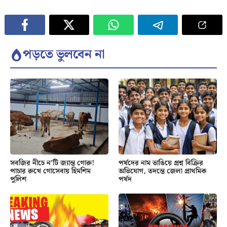
পড়তে ভুলবেন না
সবজির নীচে ন’টি জ্যান্ত গোরু!
পর্ষদের নাম ভাঙিয়ে প্রশ্ন বিক্রির
পাচার রুখে গোসেবায় হিমশিম
অভিযোগ, তদন্তে জেলা প্রাথমিক
পুলিশ
পর্ষদ