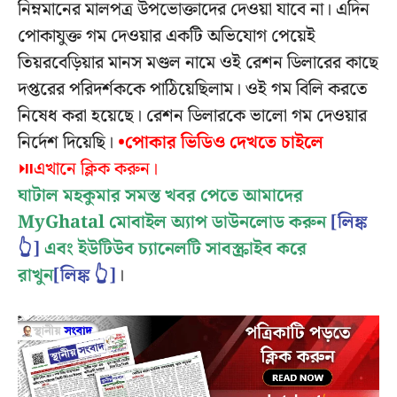
নিম্নমানের মালপত্র উপভোক্তাদের দেওয়া যাবে না। এদিন
পোকাযুক্ত গম দেওয়ার একটি অভিযোগ পেয়েই
তিয়রবেড়িয়ার মানস মণ্ডল নামে ওই রেশন ডিলারের কাছে
দপ্তরের পরিদর্শককে পাঠিয়েছিলাম। ওই গম বিলি করতে
নিষেধ করা হয়েছে। রেশন ডিলারকে ভালো গম দেওয়ার
নির্দেশ দিয়েছি।
•পোকার ভিডিও দেখতে চাইলে
⏯️এখানে ক্লিক করুন।
ঘাটাল মহকুমার সমস্ত খবর পেতে আমাদের
MyGhatal মোবাইল অ্যাপ ডাউনলোড করুন
[লিঙ্ক
👆]
এবং ইউটিউব চ্যানেলটি সাবস্ক্রাইব করে
রাখুন
[লিঙ্ক 👆]
।