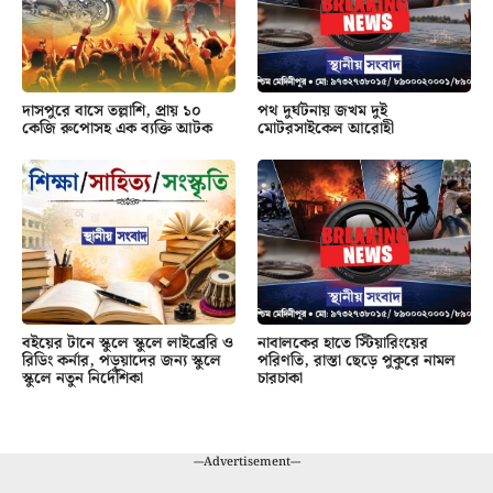
দাসপুরে বাসে তল্লাশি, প্রায় ১০
পথ দুর্ঘটনায় জখম দুই
কেজি রুপোসহ এক ব্যক্তি আটক
মোটরসাইকেল আরোহী
বইয়ের টানে স্কুলে স্কুলে লাইব্রেরি ও
নাবালকের হাতে স্টিয়ারিংয়ের
রিডিং কর্নার, পড়ুয়াদের জন্য স্কুলে
পরিণতি, রাস্তা ছেড়ে পুকুরে নামল
স্কুলে নতুন নির্দেশিকা
চারচাকা
---Advertisement---