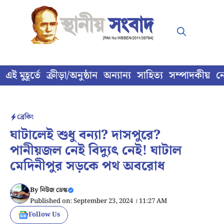
Skip
to
content
এই মুহূর্তে
ক্রীড়া/অনুষ্ঠান
অন্যান্য
সাহিত্য
সম্পাদকীয়
ন
ব্রেকিং
ঘাটালেই শুধু বন্যা? দাসপুরে?
পানীয়জল নেই বিদ্যুৎ নেই! ঘাটাল
মেদিনীপুর সড়কে পথ অবরোধ
By
নিউজ ডেস্ক
Published on: September 23, 2024 । 11:27 AM
Follow Us