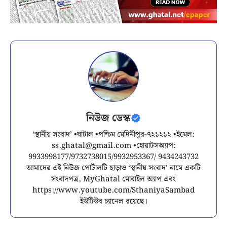
নিউজ ডেস্ক
‘স্থানীয় সংবাদ’ •ঘাটাল •পশ্চিম মেদিনীপুর-৭২১২১২ •ইমেল:
ss.ghatal@gmail.com
•হোয়াটসঅ্যাপ:
9933998177/9732738015/9932953367/ 9434243732
আমাদের এই নিউজ পোর্টালটি ছাড়াও ‘স্থানীয় সংবাদ’ নামে একটি
সংবাদপত্র, MyGhatal মোবাইল অ্যাপ এবং
https://www.youtube.com/SthaniyaSambad
ইউটিউব চ্যানেল রয়েছে।