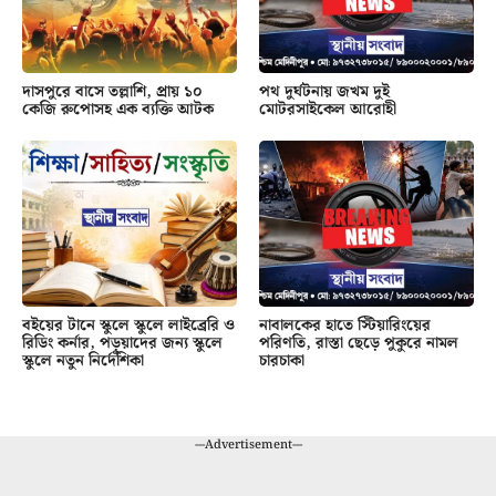
দাসপুরে বাসে তল্লাশি, প্রায় ১০
পথ দুর্ঘটনায় জখম দুই
কেজি রুপোসহ এক ব্যক্তি আটক
মোটরসাইকেল আরোহী
বইয়ের টানে স্কুলে স্কুলে লাইব্রেরি ও
নাবালকের হাতে স্টিয়ারিংয়ের
রিডিং কর্নার, পড়ুয়াদের জন্য স্কুলে
পরিণতি, রাস্তা ছেড়ে পুকুরে নামল
স্কুলে নতুন নির্দেশিকা
চারচাকা
---Advertisement---