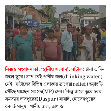
নিজস্ব সংবাদদাতা, ‘স্থানীয় সংবাদ’, ঘাটাল:
টানা ৫ দিন
জলে ডুবে। ত্রাণ নেই পানীয় জল(drinking water)
নেই। ঘাটালের বিভিন্ন এলাকায় ত্রাণের(relief) ছড়াছড়ি
পৌঁছে যাচ্ছেন সাংসদ(MP) দেব। কিন্তু জলে ডুবে চরম
সমস্যায় দাসপুরের(Daspur) সামাট, হোসেনপুরের
বন্যার্ত মানুষ। পানীয় জল, ত্রাণ ও