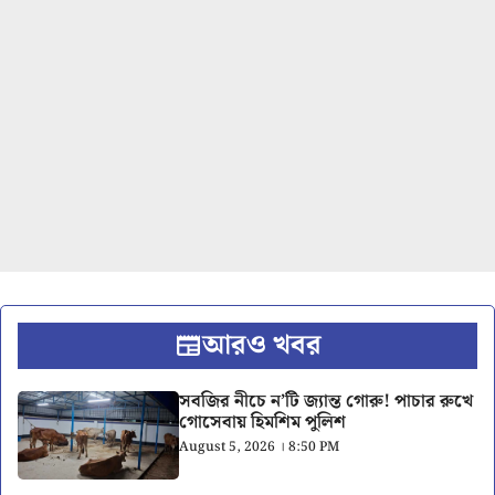
আরও খবর
সবজির নীচে ন’টি জ্যান্ত গোরু! পাচার রুখে
গোসেবায় হিমশিম পুলিশ
August 5, 2026 । 8:50 PM