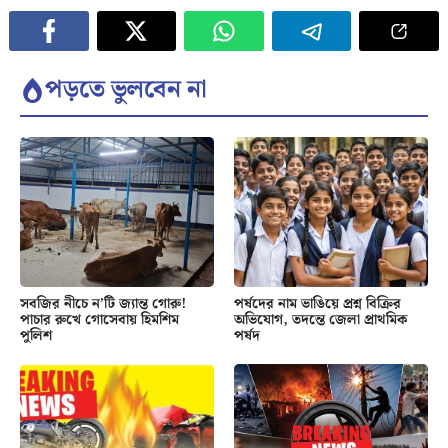
পড়তে ভুলবেন না
সবজির নীচে ন’টি জ্যান্ত গোরু!
পর্ষদের নাম ভাঙিয়ে প্রশ্ন বিক্রির
পাচার রুখে গোসেবায় হিমশিম
অভিযোগ, তদন্তে জেলা প্রাথমিক
পুলিশ
পর্ষদ