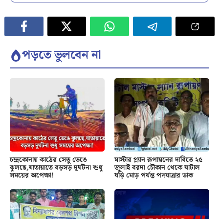
পড়তে ভুলবেন না
চন্দ্রকোনায় কাঠের সেতু ভেঙে
মাস্টার প্ল্যান রূপায়নের দাবিতে ২৫
ঝুলছে,যাতায়াতে বড়সড় দুর্ঘটনা শুধু
জুলাই বরদা চৌকান থেকে ঘাটাল
সময়ের অপেক্ষা!
ঘড়ি মোড় পর্যন্ত পদযাত্রার ডাক