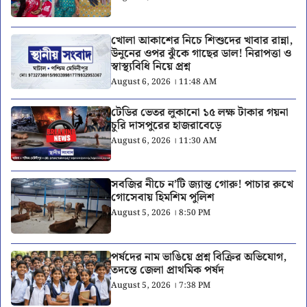
খোলা আকাশের নিচে শিশুদের খাবার রান্না,
উনুনের ওপর ঝুঁকে গাছের ডাল! নিরাপত্তা ও
স্বাস্থ্যবিধি নিয়ে প্রশ্ন
August 6, 2026 । 11:48 AM
টেডির ভেতর লুকানো ১৫ লক্ষ টাকার গয়না
চুরি দাসপুরের হাজরাবেড়ে
August 6, 2026 । 11:30 AM
সবজির নীচে ন’টি জ্যান্ত গোরু! পাচার রুখে
গোসেবায় হিমশিম পুলিশ
August 5, 2026 । 8:50 PM
পর্ষদের নাম ভাঙিয়ে প্রশ্ন বিক্রির অভিযোগ,
তদন্তে জেলা প্রাথমিক পর্ষদ
August 5, 2026 । 7:38 PM