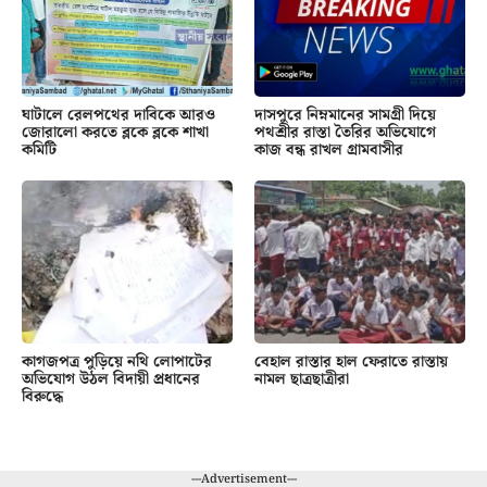
ঘাটালে রেলপথের দাবিকে আরও
দাসপুরে নিম্নমানের সামগ্রী দিয়ে
জোরালো করতে ব্লকে ব্লকে শাখা
পথশ্রীর রাস্তা তৈরির অভিযোগে
কমিটি
কাজ বন্ধ রাখল গ্রামবাসীর
কাগজপত্র পুড়িয়ে নথি লোপাটের
বেহাল রাস্তার হাল ফেরাতে রাস্তায়
অভিযোগ উঠল বিদায়ী প্রধানের
নামল ছাত্রছাত্রীরা
বিরুদ্ধে
---Advertisement---