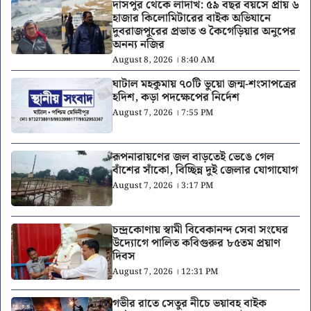
দাসপুর থেকে লাদাখ: ৫৯ বছর বয়সে প্রায় ৬
হাজার কিলোমিটারের বাইক অভিযানে
দুবরাজপুরের প্রভাত ও কৈগেড়িয়ার অনুপের
অনন্য নজির
August 8, 2026 । 8:40 AM
ঘাটাল মহকুমায় ৭০টি ভুয়ো জন্ম-শংসাপত্রের
হদিশ, কড়া পদক্ষেপের নির্দেশ
August 7, 2026 । 7:55 PM
রূপনারায়ণের জল বাড়তেই ভেঙে গেল
বাঁশের সাঁকো, বিচ্ছিন্ন দুই জেলার যোগাযোগ
August 7, 2026 । 3:17 PM
চন্দ্রকোণায় স্বামী বিবেকানন্দ সেবা সংঘের
উদ্যোগে পালিত কবিগুরুর ৮৫তম প্রয়াণ
দিবস
August 7, 2026 । 12:31 PM
গভীর রাতে সেতুর নীচে ভয়াবহ বাইক