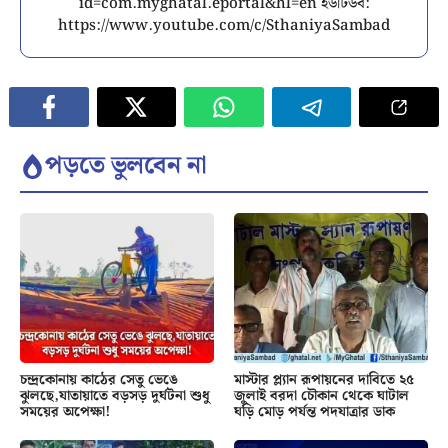
id=com.myghatal.eportal&hl=en ইউটিউব:
https://www.youtube.com/c/SthaniyaSambad
পড়তে ভুলবেন না
চন্দ্রকোনায় কাঠের সেতু ভেঙে
মাস্টার প্ল্যান রূপায়নের দাবিতে ২৫
ঝুলছে,যাতায়াতে বড়সড় দুর্ঘটনা শুধু
জুলাই বরদা চৌকান থেকে ঘাটাল
সময়ের অপেক্ষা!
ঘড়ি মোড় পর্যন্ত পদযাত্রার ডাক