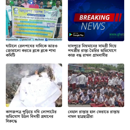
ঘাটালে রেলপথের দাবিকে আরও
দাসপুরে নিম্নমানের সামগ্রী দিয়ে
জোরালো করতে ব্লকে ব্লকে শাখা
পথশ্রীর রাস্তা তৈরির অভিযোগে
কমিটি
কাজ বন্ধ রাখল গ্রামবাসীর
কাগজপত্র পুড়িয়ে নথি লোপাটের
বেহাল রাস্তার হাল ফেরাতে রাস্তায়
অভিযোগ উঠল বিদায়ী প্রধানের
নামল ছাত্রছাত্রীরা
বিরুদ্ধে