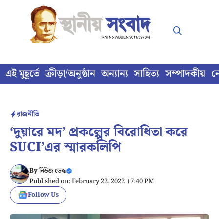
Skip
to
content
এই মুহূর্তে
ক্রীড়া/অনুষ্ঠান
অন্যান্য
সাহিত্য
সম্পাদকীয়
ন
রাজনীতি
‘দুয়ারে মদ’ প্রকল্পের বিরোধিতা করে
SUCI’এর স্মারকলিপি
By
নিউজ ডেস্ক
Published on: February 22, 2022 । 7:40 PM
Follow Us