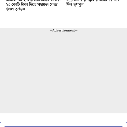
২৩ কোটি টাকা দিতে সহায়তা কেন্দ্র
দিল তৃণমূল
খুলল তৃণমূল
---Advertisement---