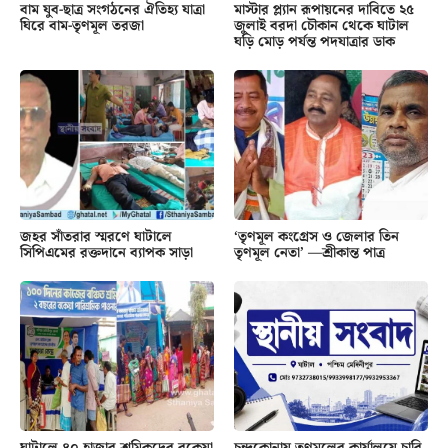
বাম যুব-ছাত্র সংগঠনের ঐতিহ্য যাত্রা
মাস্টার প্ল্যান রূপায়নের দাবিতে ২৫
ঘিরে বাম-তৃণমূল তরজা
জুলাই বরদা চৌকান থেকে ঘাটাল
ঘড়ি মোড় পর্যন্ত পদযাত্রার ডাক
জহর সাঁতরার স্মরণে ঘাটালে
‘তৃণমূল কংগ্রেস ও জেলার তিন
সিপিএমের রক্তদানে ব্যাপক সাড়া
তৃণমূল নেতা’ —শ্রীকান্ত পাত্র
ঘাটালে ৪০ হাজার শ্রমিকদের বকেয়া
চন্দ্রকোনায় তৃণমূলের কার্যালয়ে চাবি