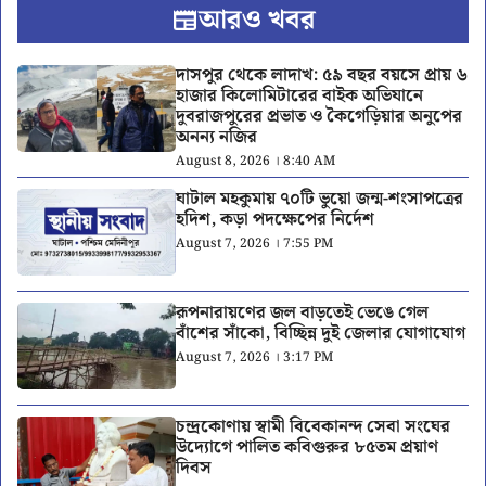
আরও খবর
দাসপুর থেকে লাদাখ: ৫৯ বছর বয়সে প্রায় ৬
হাজার কিলোমিটারের বাইক অভিযানে
দুবরাজপুরের প্রভাত ও কৈগেড়িয়ার অনুপের
অনন্য নজির
August 8, 2026 । 8:40 AM
ঘাটাল মহকুমায় ৭০টি ভুয়ো জন্ম-শংসাপত্রের
হদিশ, কড়া পদক্ষেপের নির্দেশ
August 7, 2026 । 7:55 PM
রূপনারায়ণের জল বাড়তেই ভেঙে গেল
বাঁশের সাঁকো, বিচ্ছিন্ন দুই জেলার যোগাযোগ
August 7, 2026 । 3:17 PM
চন্দ্রকোণায় স্বামী বিবেকানন্দ সেবা সংঘের
উদ্যোগে পালিত কবিগুরুর ৮৫তম প্রয়াণ
দিবস