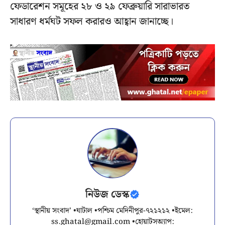
ফেডারেশন সমূহের ২৮ ও ২৯ ফেব্রুয়ারি সারাভারত
সাধারণ ধর্মঘট সফল করারও আহ্বান জানাচ্ছে।
নিউজ ডেস্ক
‘স্থানীয় সংবাদ’ •ঘাটাল •পশ্চিম মেদিনীপুর-৭২১২১২ •ইমেল:
ss.ghatal@gmail.com
•হোয়াটসঅ্যাপ: