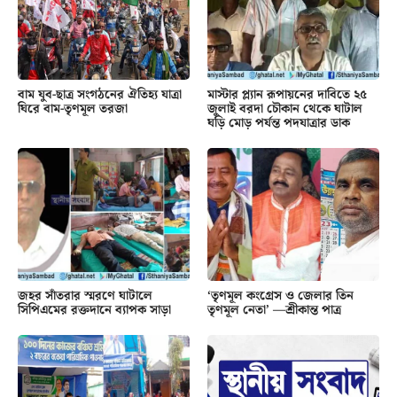
বাম যুব-ছাত্র সংগঠনের ঐতিহ্য যাত্রা
মাস্টার প্ল্যান রূপায়নের দাবিতে ২৫
ঘিরে বাম-তৃণমূল তরজা
জুলাই বরদা চৌকান থেকে ঘাটাল
ঘড়ি মোড় পর্যন্ত পদযাত্রার ডাক
জহর সাঁতরার স্মরণে ঘাটালে
‘তৃণমূল কংগ্রেস ও জেলার তিন
সিপিএমের রক্তদানে ব্যাপক সাড়া
তৃণমূল নেতা’ —শ্রীকান্ত পাত্র