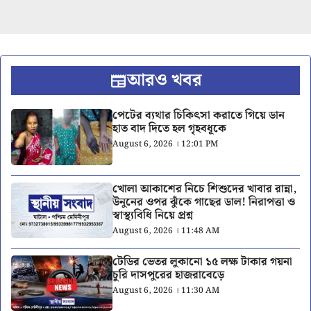
আরও খবর
পেটের ব্যথার চিকিৎসা করাতে গিয়ে ডান
হাত বাদ দিতে হল গৃহবধূকে
August 6, 2026 । 12:01 PM
খোলা আকাশের নিচে শিশুদের খাবার রান্না,
উনুনের ওপর ঝুঁকে গাছের ডাল! নিরাপত্তা ও
স্বাস্থ্যবিধি নিয়ে প্রশ্ন
August 6, 2026 । 11:48 AM
টেডির ভেতর লুকানো ১৫ লক্ষ টাকার গয়না
চুরি দাসপুরের হাজরাবেড়ে
August 6, 2026 । 11:30 AM