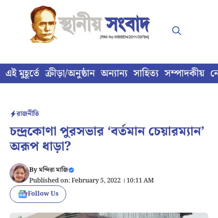
Skip
to
content
এই মুহূর্তে
ক্রীড়া/অনুষ্ঠান
অন্যান্য
সাহিত্য
সম্পাদকীয়
ন
রাজনীতি
চন্দ্রকোণা পুরসভার ‘বর্তমান চেয়ারম্যান’
অরূপ ধাড়া?
By
মন্দিরা মাজি
Published on: February 5, 2022 । 10:11 AM
Follow Us