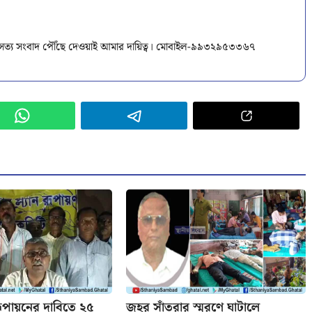
ক সত্য সংবাদ পৌঁছে দেওয়াই আমার দায়িত্ব। মোবাইল-৯৯৩২৯৫৩৩৬৭
ন রূপায়নের দাবিতে ২৫
জহর সাঁতরার স্মরণে ঘাটালে