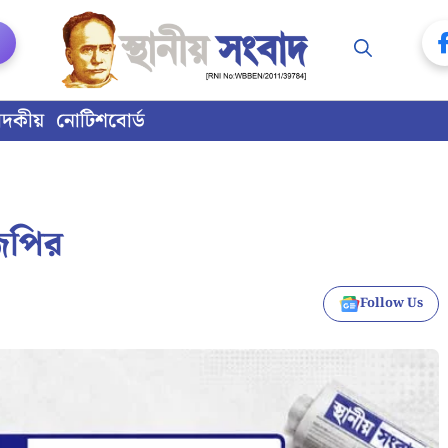
াদকীয়
নোটিশবোর্ড
েপির
Follow Us