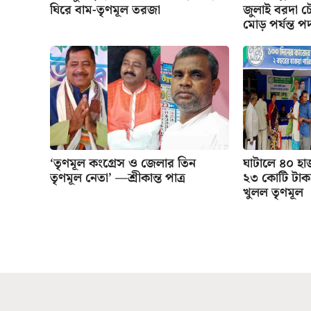
ঘিরে বাম-তৃণমূল তরজা
জুলাই বরদা চ
মোড় পর্যন্ত প
‘তৃণমূল কংগ্রেস ও জেলার তিন
ঘাটালে ৪০ হা
তৃণমূল নেতা’ —শ্রীকান্ত পাত্র
২৩ কোটি টাকা 
খুলল তৃণমূল