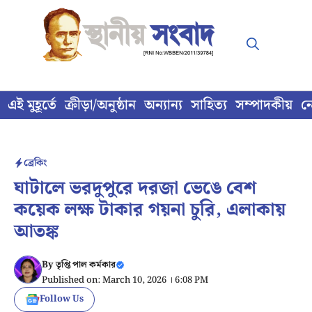
Skip
to
content
এই মুহূর্তে
ক্রীড়া/অনুষ্ঠান
অন্যান্য
সাহিত্য
সম্পাদকীয়
ন
ব্রেকিং
ঘাটালে ভরদুপুরে দরজা ভেঙে বেশ
কয়েক লক্ষ টাকার গয়না চুরি, এলাকায়
আতঙ্ক
By
তৃপ্তি পাল কর্মকার
Published on: March 10, 2026 । 6:08 PM
Follow Us