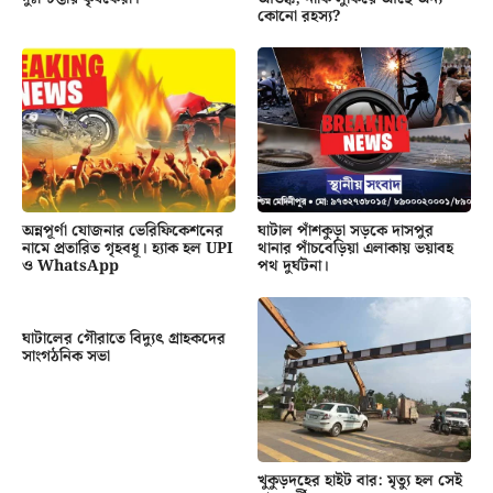
কোনো রহস্য?
অন্নপূর্ণা যোজনার ভেরিফিকেশনের
ঘাটাল পাঁশকুড়া সড়কে দাসপুর
নামে প্রতারিত গৃহবধূ। হ্যাক হল UPI
থানার পাঁচবেড়িয়া এলাকায় ভয়াবহ
ও WhatsApp
পথ দুর্ঘটনা।
ঘাটালের গৌরাতে বিদ্যুৎ গ্রাহকদের
সাংগঠনিক সভা
খুকুড়দহের হাইট বার: মৃত্যু হল সেই