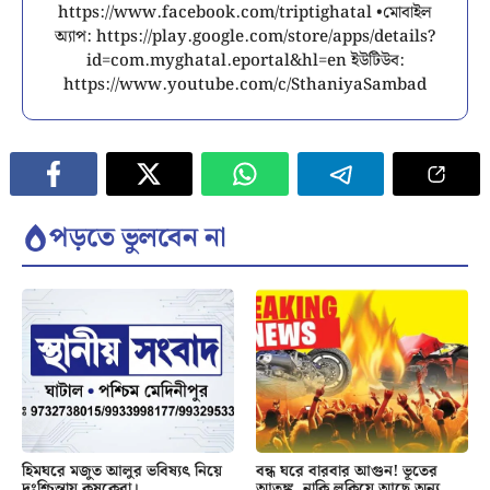
https://www.facebook.com/triptighatal •মোবাইল
অ্যাপ: https://play.google.com/store/apps/details?
id=com.myghatal.eportal&hl=en ইউটিউব:
https://www.youtube.com/c/SthaniyaSambad
পড়তে ভুলবেন না
হিমঘরে মজুত আলুর ভবিষ্যৎ নিয়ে
বন্ধ ঘরে বারবার আগুন! ভূতের
দুঃশ্চিন্তায় কৃষকেরা।
আতঙ্ক, নাকি লুকিয়ে আছে অন্য