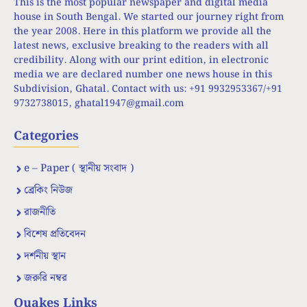
This is the most popular newspaper and digital media
house in South Bengal. We started our journey right from
the year 2008. Here in this platform we provide all the
latest news, exclusive breaking to the readers with all
credibility. Along with our print edition, in electronic
media we are declared number one news house in this
Subdivision, Ghatal. Contact with us: +91 9932953367/+91
9732738015,
ghatal1947@gmail.com
Categories
e – Paper ( স্থানীয় সংবাদ )
ব্রেকিং নিউজ
রাজনীতি
বিশেষ প্রতিবেদন
দর্শনীয় স্থান
জরুরি নম্বর
Quakes Links