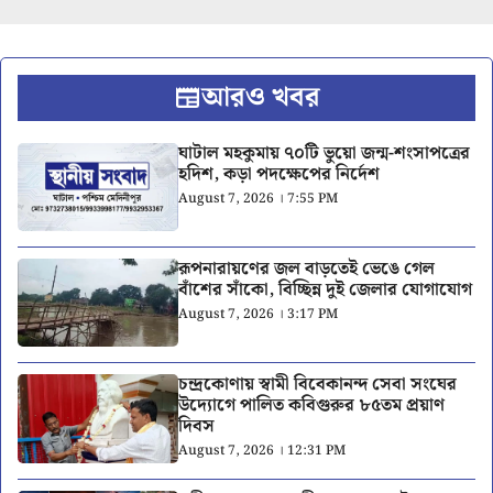
আরও খবর
ঘাটাল মহকুমায় ৭০টি ভুয়ো জন্ম-শংসাপত্রের
হদিশ, কড়া পদক্ষেপের নির্দেশ
August 7, 2026 । 7:55 PM
রূপনারায়ণের জল বাড়তেই ভেঙে গেল
বাঁশের সাঁকো, বিচ্ছিন্ন দুই জেলার যোগাযোগ
August 7, 2026 । 3:17 PM
চন্দ্রকোণায় স্বামী বিবেকানন্দ সেবা সংঘের
উদ্যোগে পালিত কবিগুরুর ৮৫তম প্রয়াণ
দিবস
August 7, 2026 । 12:31 PM