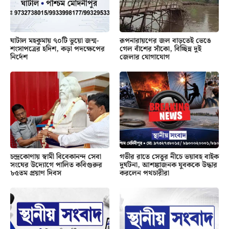
ঘাটাল মহকুমায় ৭০টি ভুয়ো জন্ম-
রূপনারায়ণের জল বাড়তেই ভেঙে
শংসাপত্রের হদিশ, কড়া পদক্ষেপের
গেল বাঁশের সাঁকো, বিচ্ছিন্ন দুই
নির্দেশ
জেলার যোগাযোগ
চন্দ্রকোণায় স্বামী বিবেকানন্দ সেবা
গভীর রাতে সেতুর নীচে ভয়াবহ বাইক
সংঘের উদ্যোগে পালিত কবিগুরুর
দুর্ঘটনা, আশঙ্কাজনক যুবককে উদ্ধার
৮৫তম প্রয়াণ দিবস
করলেন পথচারীরা