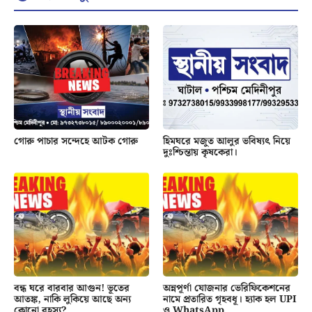
গোরু পাচার সন্দেহে আটক গোরু
হিমঘরে মজুত আলুর ভবিষ্যৎ নিয়ে
দুঃশ্চিন্তায় কৃষকেরা।
বন্ধ ঘরে বারবার আগুন! ভূতের
অন্নপূর্ণা যোজনার ভেরিফিকেশনের
আতঙ্ক, নাকি লুকিয়ে আছে অন্য
নামে প্রতারিত গৃহবধূ। হ্যাক হল UPI
কোনো রহস্য?
ও WhatsApp