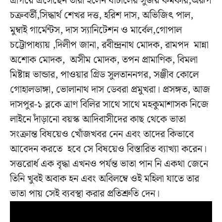
এগিয়ে এসেছেন তাঁরা হলেন ঘাটালের সুজয় কর্মকার,অরূপ
চক্রবর্তী,সিদ্ধার্থ শেখর দত্ত, হরিশ দাস, অভিজিৎ পাল,
মুম্বাই গার্মেন্টস, দাস স্যানিটেশন ও মার্বেল,গোপাল
চট্টোপাধ্যায়
,দিলীপ জানা, রবীন্দ্রনাথ মোদক, রামপদ মান্না
অশোক মোদক, অসীম মোদক, তপন প্রামাণিক, বিমলা
মিষ্টান্ন ভান্ডার, পাওয়ার গ্রিড সুলতাননগর, সঞ্জীব কোলে
গোহালডাঙ্গা, ভোলানাথ দাস ডেবরা প্রমুখরা।
প্রসঙ্গত, আজ
দাসপুর-১ ব্লকে ত্রাণ বিলির সাথে সাথে মহকুমাশাসক নিজে
লাইনে দাঁড়ানো বয়স্ক আদিবাসীদের কাছ থেকে ভাতা
সংক্রান্ত বিষয়েও খোঁজখবর নেন এবং তাদের কিভাবে
আবেদন করতে হবে সে বিষয়েও বিস্তারিত ব্যাখ্যা করেন।
সত্তরোর্ধ এক বৃদ্ধা এখনও পর্যন্ত ভাতা পান নি একথা জেনে
তিনি খুবই অবাক হন এবং অবিলম্বে ওই মহিলা যাতে তার
ভাতা পায় সেই ব্যবস্থা করার প্রতিশ্রুতি দেন।