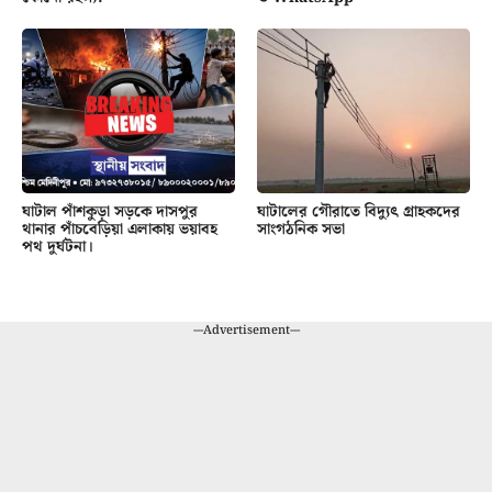
ঘাটাল পাঁশকুড়া সড়কে দাসপুর
ঘাটালের গৌরাতে বিদ্যুৎ গ্রাহকদের
থানার পাঁচবেড়িয়া এলাকায় ভয়াবহ
সাংগঠনিক সভা
পথ দুর্ঘটনা।
---Advertisement---