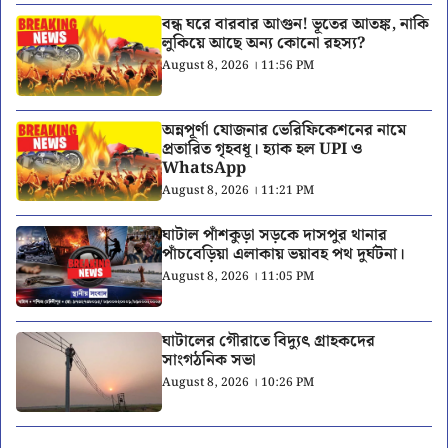
বন্ধ ঘরে বারবার আগুন! ভূতের আতঙ্ক, নাকি
লুকিয়ে আছে অন্য কোনো রহস্য?
August 8, 2026 । 11:56 PM
অন্নপূর্ণা যোজনার ভেরিফিকেশনের নামে
প্রতারিত গৃহবধূ। হ্যাক হল UPI ও
WhatsApp
August 8, 2026 । 11:21 PM
ঘাটাল পাঁশকুড়া সড়কে দাসপুর থানার
পাঁচবেড়িয়া এলাকায় ভয়াবহ পথ দুর্ঘটনা।
August 8, 2026 । 11:05 PM
ঘাটালের গৌরাতে বিদ্যুৎ গ্রাহকদের
সাংগঠনিক সভা
August 8, 2026 । 10:26 PM