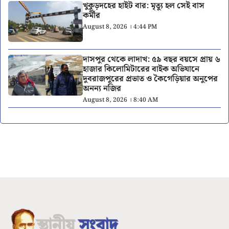
খুকুড়দহের হাইট বার: মৃত্যু হল সেই বাস
কর্মীর
August 8, 2026 । 4:44 PM
দাসপুর থেকে লাদাখ: ৫৯ বছর বয়সে প্রায় ৬
হাজার কিলোমিটারের বাইক অভিযানে
দুবরাজপুরের প্রভাত ও কৈগেড়িয়ার অনুপের
অনন্য নজির
August 8, 2026 । 8:40 AM