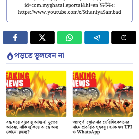
id=com.myghatal.eportal&hl=en ইউটিউব:
https://www.youtube.com/c/SthaniyaSambad
পড়তে ভুলবেন না
বন্ধ ঘরে বারবার আগুন! ভূতের
অন্নপূর্ণা যোজনার ভেরিফিকেশনের
আতঙ্ক, নাকি লুকিয়ে আছে অন্য
নামে প্রতারিত গৃহবধূ। হ্যাক হল UPI
কোনো রহস্য?
ও WhatsApp