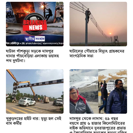
ঘাটাল পাঁশকুড়া সড়কে দাসপুর
ঘাটালের গৌরাতে বিদ্যুৎ গ্রাহকদের
থানার পাঁচবেড়িয়া এলাকায় ভয়াবহ
সাংগঠনিক সভা
পথ দুর্ঘটনা।
খুকুড়দহের হাইট বার: মৃত্যু হল সেই
দাসপুর থেকে লাদাখ: ৫৯ বছর
বাস কর্মীর
বয়সে প্রায় ৬ হাজার কিলোমিটারের
বাইক অভিযানে দুবরাজপুরের প্রভাত
ও কৈগেড়িয়ার অনুপের অনন্য নজির