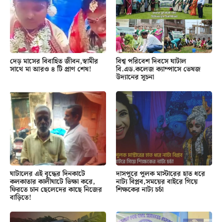
দেড় মাসের বিবাহিত জীবন,স্বামীর
বিশ্ব পরিবেশ দিবসে ঘাটাল
সাথে মা আরও ৪ টি প্রাণ শেষ!
বি.এড.কলেজ ক্যাম্পাসে ভেষজ
উদ্যানের সূচনা
ঘাটালের এই বৃদ্ধের দিনকাটে
দাসপুরে পুলক মাস্টারের হাত ধরে
কলকাতার কালীঘাটে ভিক্ষা করে,
নাট্য বিপ্লব,সময়ের বাইরে গিয়ে
ফিরতে চান ছেলেদের কাছে নিজের
শিক্ষকের নাট্য চর্চা
বাড়িতে!