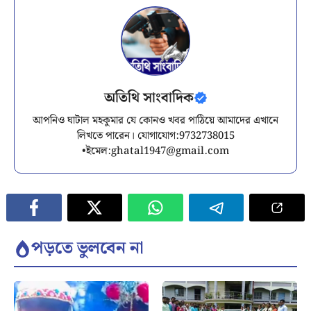
অতিথি সাংবাদিক
আপনিও ঘাটাল মহকুমার যে কোনও খবর পাঠিয়ে আমাদের এখানে
লিখতে পারেন। যোগাযোগ:9732738015
•ইমেল:
ghatal1947@gmail.com
পড়তে ভুলবেন না