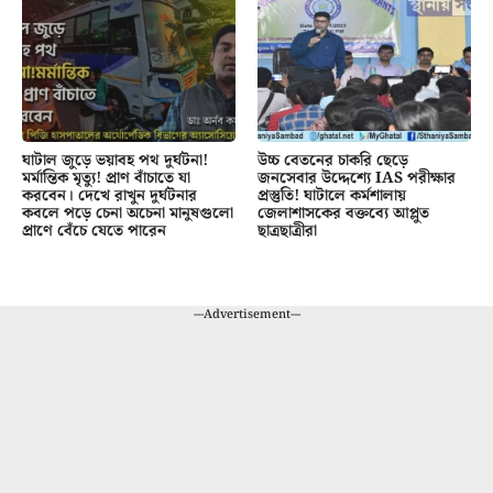
ঘাটাল জুড়ে ভয়াবহ পথ দুর্ঘটনা!
উচ্চ বেতনের চাকরি ছেড়ে
মর্মান্তিক মৃত্যু! প্রাণ বাঁচাতে যা
জনসেবার উদ্দেশ্যে IAS পরীক্ষার
করবেন। দেখে রাখুন দুর্ঘটনার
প্রস্তুতি! ঘাটালে কর্মশালায়
কবলে পড়ে চেনা অচেনা মানুষগুলো
জেলাশাসকের বক্তব্যে আপ্লুত
প্রাণে বেঁচে যেতে পারেন
ছাত্রছাত্রীরা
---Advertisement---