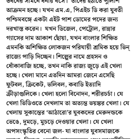
ভবনের সামনে ধর্নায় বসে। তাদের হঠাতে পুলিশি
আক্রমন হচ্ছে। যখন এম.এ, পিএইচ ডি করা যুবতী
পশ্চিমবঙ্গে একটা এইট পাশ ডোমের পদের জন্য
দরখাস্ত করেন। যখন ডিজেল, পেট্রোল, রান্নার
গ্যাসের দাম আকাশ ছোঁয়া, যখন বাংলার শিক্ষিত
এমনকি ‌অশিক্ষিত লোকজন পরিযায়ী শ্রমিক হয়ে ভিন্
রাজ্যে পাড়ি দিচ্ছেন। শিল্পের নামে প্রহসন ও
ধোঁকাবাজি হচ্ছে, তখন নাকি রাজ্য জুড়ে এই খেলা
হচ্ছে। খেলা মানে এতদিন আমরা জেনে এসেছি
ফুটবল, ক্রিকেট, ভলিবল, কবাডি ইত্যাদি
ক্রীড়াগুলিকে। খেলা হলো বিনোদন, শরীরচর্চা। যে
খেলা ভিডিওতে দেখলাম তা অত্যন্ত ভয়ঙ্কর খেলা। যে
খেলায় সুকান্তের ‘আঠারো’র যুবকদের মেরুদন্ডকে
ভেঙে, দুমড়ে, মুচড়ে দেওয়ার খেলা। যে খেলা
অপসংস্কৃতির বেনো জল- যা বাংলার যুবসমাজকে