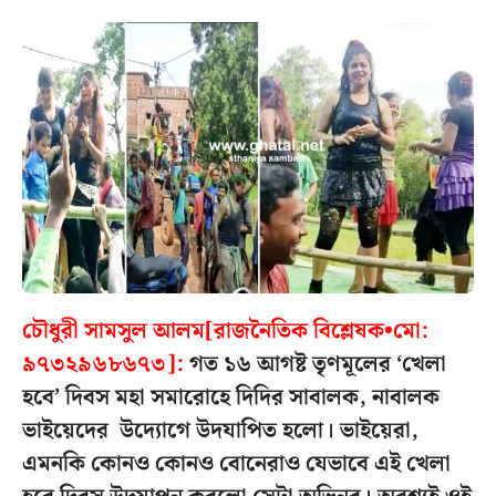
চৌধুরী সামসুল আলম[রাজনৈতিক বিশ্লেষক•মো:
৯৭৩২৯৬৮৬৭৩]:
গত ১৬ আগষ্ট তৃণমূলের ‘খেলা
হবে’ দিবস মহা সমারোহে দিদির সাবালক, নাবালক
ভাইয়েদের উদ্যোগে উদযাপিত হলো। ভাইয়েরা,
এমনকি কোনও কোনও বোনেরাও যেভাবে এই খেলা