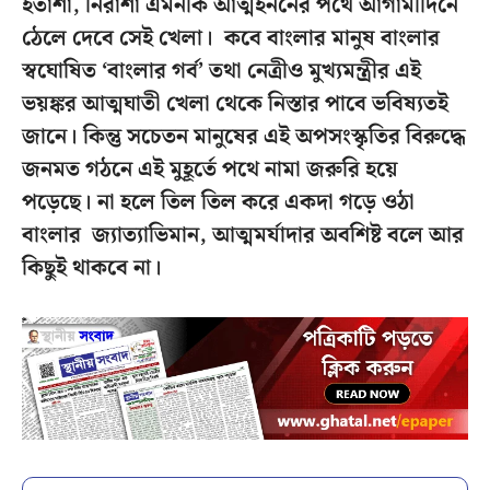
হতাশা, নিরাশা এমনকি আত্মহননের পথে আগামীদিনে
ঠেলে দেবে সেই খেলা। কবে বাংলার মানুষ বাংলার
স্বঘোষিত ‘বাংলার গর্ব’ তথা নেত্রীও মুখ্যমন্ত্রীর এই
ভয়ঙ্কর আত্মঘাতী খেলা থেকে নিস্তার পাবে ভবিষ্যতই
জানে। কিন্তু সচেতন মানুষের এই অপসংস্কৃতির বিরুদ্ধে
জনমত গঠনে এই মুহূর্তে পথে নামা জরুরি হয়ে
পড়েছে। না হলে তিল তিল করে একদা গড়ে ওঠা
বাংলার জ্যাত্যাভিমান, আত্মমর্যাদার অবশিষ্ট বলে আর
কিছুই থাকবে না।