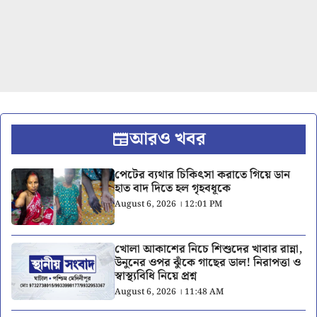
আরও খবর
পেটের ব্যথার চিকিৎসা করাতে গিয়ে ডান
হাত বাদ দিতে হল গৃহবধূকে
August 6, 2026 । 12:01 PM
খোলা আকাশের নিচে শিশুদের খাবার রান্না,
উনুনের ওপর ঝুঁকে গাছের ডাল! নিরাপত্তা ও
স্বাস্থ্যবিধি নিয়ে প্রশ্ন
August 6, 2026 । 11:48 AM