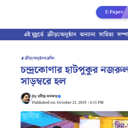
Skip
to
E-Paper
content
এই মুহূর্তে
ক্রীড়া/অনুষ্ঠান
অন্যান্য
সাহিত্য
সম্প
ক্রীড়া/অনুষ্ঠান
ব্রেকিং
চন্দ্রকোণার হাটপুকুর নজরুল স
সাড়ম্বরে হল
By
রবীন্দ্র কর্মকার
Published on: October 21, 2019 । 4:11 PM