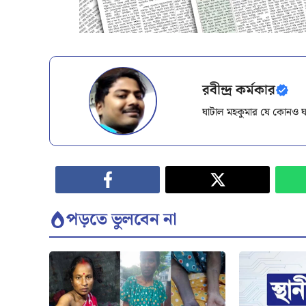
রবীন্দ্র কর্মকার
ঘাটাল মহকুমার যে কোনও ঘ
পড়তে ভুলবেন না