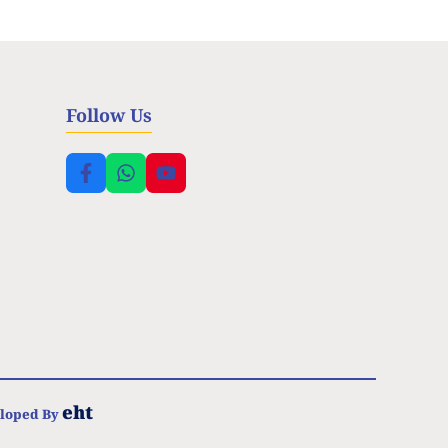
Follow Us
eht
eloped By