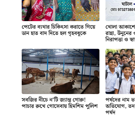
পেটের ব্যথার চিকিৎসা করাতে গিয়ে
খোলা আকাশের
ডান হাত বাদ দিতে হল গৃহবধূকে
রান্না, উনুনে
নিরাপত্তা ও স্বাস
সবজির নীচে ন’টি জ্যান্ত গোরু!
পর্ষদের নাম ভাঙ
পাচার রুখে গোসেবায় হিমশিম পুলিশ
অভিযোগ, তদন্
পর্ষদ