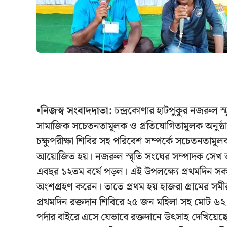
•নিজস্ব সংবাদদাতা:
চন্দ্রকোণার হাটপুকুর নজরুল স
সামাজিক সচেতনতামূলক ও প্রতিযোগিতামূলক অনুষ্ঠা
চক্ষুপরীক্ষা শিবির সহ পরিবেশ সম্পর্কে সচেতনতামূলক
আয়োজিত হয়। নজরুল স্মৃতি সংঘের সম্পাদক সেখ আহ
এবছর ১২তম বর্ষে পড়ল। এই উপলক্ষ্যে প্রথমদিন সকাল
অংশগ্রহণ করেন। তাতে প্রথম হয় হাজরা গ্রামের স
প্রথমদিন রক্তদান শিবিরে ২৫ জন মহিলা সহ মোট ৬২ জ
পর্দার বাইরে এসে যেভাবে রক্তদানে উৎসাহ দেখিয়েছে