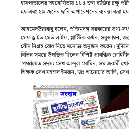
হাসপাতালের সহযোগিতায় ১৮৫ জন ব্যক্তির চক্ষু পরী
হয় এবং ১৯ জনের ছানি অপারেশনের ব্যবস্থা করা হয়
আহমেদউল্লাবাবু বলেন, পশ্চিমবঙ্গ সরকারের তথ্য-সংস
সেফ ড্রাইভ সেভ লাইফ, প্লাস্টিক বর্জন, সবুজায়ন, 
যৌন নিগ্রহ রোধ নিয়ে মনোজ্ঞ অনুষ্ঠান করেন। দুদিন
বিভিন্ন সময়ে উপস্থিত ছিলেন বিশিষ্ট প্রাবন্ধিক রোহিনী
পঞ্চায়েত সদস্য সেখ আব্দুল মোমিন, সমাজকর্মী খ
শিক্ষক সেখ মহম্মদ ইমরান, ডাঃ শানোয়ার আলি, সে