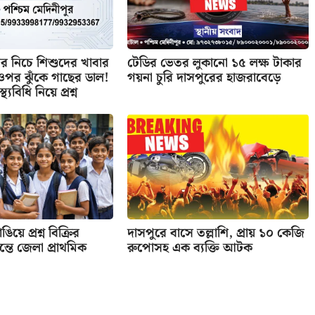
 নিচে শিশুদের খাবার
টেডির ভেতর লুকানো ১৫ লক্ষ টাকার
র ওপর ঝুঁকে গাছের ডাল!
গয়না চুরি দাসপুরের হাজরাবেড়ে
্থ্যবিধি নিয়ে প্রশ্ন
িয়ে প্রশ্ন বিক্রির
দাসপুরে বাসে তল্লাশি, প্রায় ১০ কেজি
তে জেলা প্রাথমিক
রুপোসহ এক ব্যক্তি আটক