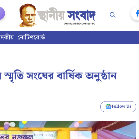
াদকীয়
নোটিশবোর্ড
্মৃতি সংঘের বার্ষিক অনুষ্ঠান
Follow Us