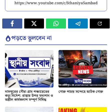
https://www.youtube.com/c/SthaniyaSambad
পড়তে ভুলবেন না
দাসপুরের গৌরা গ্রাম পঞ্চায়েতের
গোরু পাচার সন্দেহে আটক গোরু
কড়া নির্দেশ: রাস্তার উপর মদ্যপান ও
অশ্লীল কার্যকলাপ সম্পূর্ণ নিষিদ্ধ