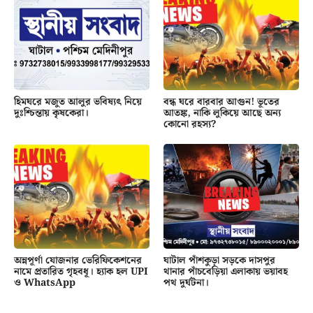
হিমঘরে মজুত আলুর ভবিষ্যৎ নিয়ে
বন্ধ ঘরে বারবার আগুন! ভূতের
দুঃশ্চিন্তায় কৃষকেরা।
আতঙ্ক, নাকি লুকিয়ে আছে অন্য
কোনো রহস্য?
অন্নপূর্ণা যোজনার ভেরিফিকেশনের
ঘাটাল পাঁশকুড়া সড়কে দাসপুর
নামে প্রতারিত গৃহবধূ। হ্যাক হল UPI
থানার পাঁচবেড়িয়া এলাকায় ভয়াবহ
ও WhatsApp
পথ দুর্ঘটনা।