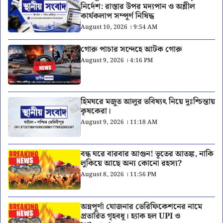
নির্দেশ: রাস্তার উপর মদ্যপান ও অশ্লীল
কার্যকলাপ সম্পূর্ণ নিষিদ্ধ
August 10, 2026 । 9:54 AM
গোরু পাচার সন্দেহে আটক গোরু
August 9, 2026 । 4:16 PM
হিমঘরে মজুত আলুর ভবিষ্যৎ নিয়ে দুঃশ্চিন্তায়
কৃষকেরা।
August 9, 2026 । 11:18 AM
বন্ধ ঘরে বারবার আগুন! ভূতের আতঙ্ক, নাকি
লুকিয়ে আছে অন্য কোনো রহস্য?
August 8, 2026 । 11:56 PM
অন্নপূর্ণা যোজনার ভেরিফিকেশনের নামে
প্রতারিত গৃহবধূ। হ্যাক হল UPI ও