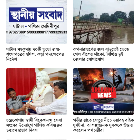
ঘাটাল মহকুমায় ৭০টি ভুয়ো জন্ম-
রূপনারায়ণের জল বাড়তেই ভেঙে
শংসাপত্রের হদিশ, কড়া পদক্ষেপের
গেল বাঁশের সাঁকো, বিচ্ছিন্ন দুই
নির্দেশ
জেলার যোগাযোগ
চন্দ্রকোণায় স্বামী বিবেকানন্দ সেবা
গভীর রাতে সেতুর নীচে ভয়াবহ বাইক
সংঘের উদ্যোগে পালিত কবিগুরুর
দুর্ঘটনা, আশঙ্কাজনক যুবককে উদ্ধার
৮৫তম প্রয়াণ দিবস
করলেন পথচারীরা