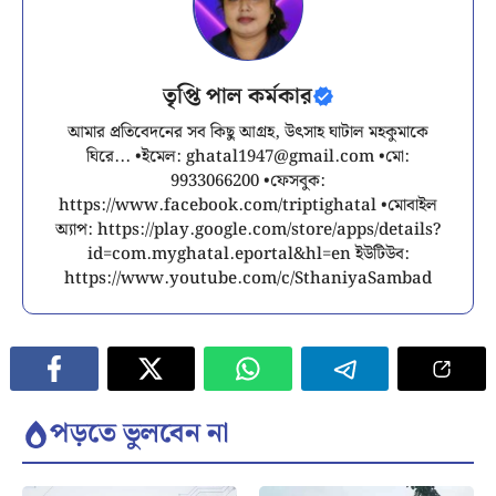
তৃপ্তি পাল কর্মকার
আমার প্রতিবেদনের সব কিছু আগ্রহ, উৎসাহ ঘাটাল মহকুমাকে
ঘিরে... •ইমেল:
ghatal1947@gmail.com
•মো:
9933066200 •ফেসবুক:
https://www.facebook.com/triptighatal •মোবাইল
অ্যাপ: https://play.google.com/store/apps/details?
id=com.myghatal.eportal&hl=en ইউটিউব:
https://www.youtube.com/c/SthaniyaSambad
পড়তে ভুলবেন না