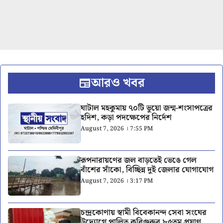
আরও খবর
ঘাটাল মহকুমায় ৭০টি ভুয়ো জন্ম-শংসাপত্রের
হদিশ, কড়া পদক্ষেপের নির্দেশ
August 7, 2026 । 7:55 PM
রূপনারায়ণের জল বাড়তেই ভেঙে গেল
বাঁশের সাঁকো, বিচ্ছিন্ন দুই জেলার যোগাযোগ
August 7, 2026 । 3:17 PM
চন্দ্রকোণায় স্বামী বিবেকানন্দ সেবা সংঘের
উদ্যোগে পালিত কবিগুরুর ৮৫তম প্রয়াণ