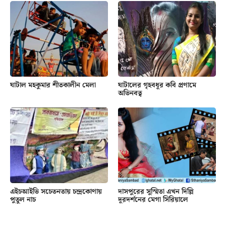
ঘাটাল মহকুমার শীতকালীন মেলা
ঘাটালের গৃহবধূর কবি প্রণামে
অভিনবত্ব
এইচআইভি সচেতনতায় চন্দ্রকোণায়
দাসপুরের সুস্মিতা এখন দিল্লি
পুতুল নাচ
দূরদর্শনের মেগা সিরিয়ালে