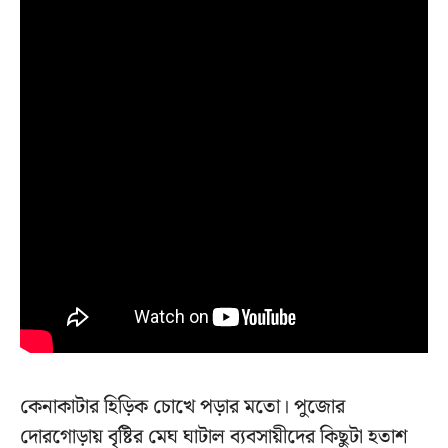
কেনাকাটার হিড়িক চোখে পড়ার মতো। পুজোর
দোরগোড়ায় বৃষ্টির মেঘ ঘাটাল ব্যবসায়ীদের কিছুটা হতাশ