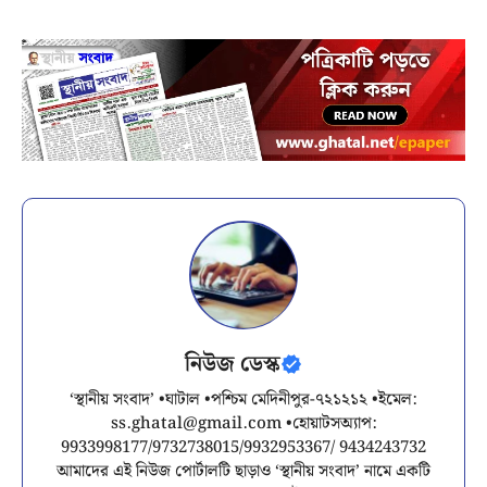
নিউজ ডেস্ক
‘স্থানীয় সংবাদ’ •ঘাটাল •পশ্চিম মেদিনীপুর-৭২১২১২ •ইমেল:
ss.ghatal@gmail.com
•হোয়াটসঅ্যাপ:
9933998177/9732738015/9932953367/ 9434243732
আমাদের এই নিউজ পোর্টালটি ছাড়াও ‘স্থানীয় সংবাদ’ নামে একটি