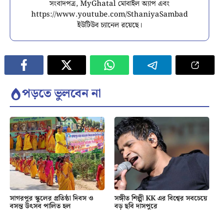
সংবাদপত্র, MyGhatal মোবাইল অ্যাপ এবং
https://www.youtube.com/SthaniyaSambad
ইউটিউব চ্যানেল রয়েছে।
পড়তে ভুলবেন না
সাগরপুর স্কুলের প্রতিষ্ঠা দিবস ও
সঙ্গীত শিল্পী KK এর বিশ্বের সবচেয়ে
বসন্ত উৎসব পালিত হল
বড় ছবি দাসপুরে