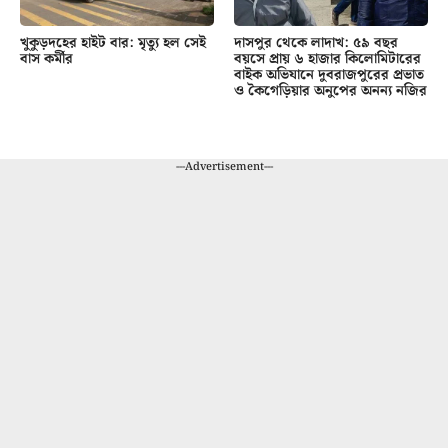
খুকুড়দহের হাইট বার: মৃত্যু হল সেই
দাসপুর থেকে লাদাখ: ৫৯ বছর
বাস কর্মীর
বয়সে প্রায় ৬ হাজার কিলোমিটারের
বাইক অভিযানে দুবরাজপুরের প্রভাত
ও কৈগেড়িয়ার অনুপের অনন্য নজির
---Advertisement---