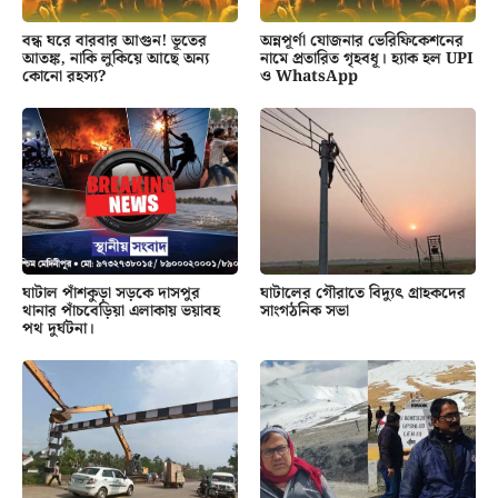
বন্ধ ঘরে বারবার আগুন! ভূতের
অন্নপূর্ণা যোজনার ভেরিফিকেশনের
আতঙ্ক, নাকি লুকিয়ে আছে অন্য
নামে প্রতারিত গৃহবধূ। হ্যাক হল UPI
কোনো রহস্য?
ও WhatsApp
ঘাটাল পাঁশকুড়া সড়কে দাসপুর
ঘাটালের গৌরাতে বিদ্যুৎ গ্রাহকদের
থানার পাঁচবেড়িয়া এলাকায় ভয়াবহ
সাংগঠনিক সভা
পথ দুর্ঘটনা।