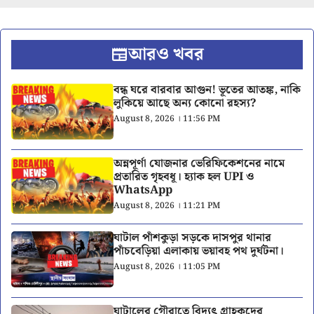
আরও খবর
বন্ধ ঘরে বারবার আগুন! ভূতের আতঙ্ক, নাকি
লুকিয়ে আছে অন্য কোনো রহস্য?
August 8, 2026 । 11:56 PM
অন্নপূর্ণা যোজনার ভেরিফিকেশনের নামে
প্রতারিত গৃহবধূ। হ্যাক হল UPI ও
WhatsApp
August 8, 2026 । 11:21 PM
ঘাটাল পাঁশকুড়া সড়কে দাসপুর থানার
পাঁচবেড়িয়া এলাকায় ভয়াবহ পথ দুর্ঘটনা।
August 8, 2026 । 11:05 PM
ঘাটালের গৌরাতে বিদ্যুৎ গ্রাহকদের