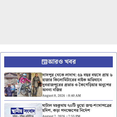
আরও খবর
দাসপুর থেকে লাদাখ: ৫৯ বছর বয়সে প্রায় ৬
হাজার কিলোমিটারের বাইক অভিযানে
দুবরাজপুরের প্রভাত ও কৈগেড়িয়ার অনুপের
অনন্য নজির
August 8, 2026 । 8:40 AM
ঘাটাল মহকুমায় ৭০টি ভুয়ো জন্ম-শংসাপত্রের
হদিশ, কড়া পদক্ষেপের নির্দেশ
August 7, 2026 । 7:55 PM