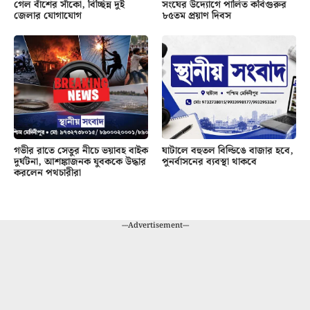
গেল বাঁশের সাঁকো, বিচ্ছিন্ন দুই
সংঘের উদ্যোগে পালিত কবিগুরুর
জেলার যোগাযোগ
৮৫তম প্রয়াণ দিবস
গভীর রাতে সেতুর নীচে ভয়াবহ বাইক
ঘাটালে বহুতল বিল্ডিঙে বাজার হবে,
দুর্ঘটনা, আশঙ্কাজনক যুবককে উদ্ধার
পুনর্বাসনের ব্যবস্থা থাকবে
করলেন পথচারীরা
---Advertisement---