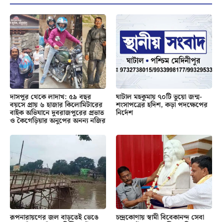
দাসপুর থেকে লাদাখ: ৫৯ বছর
ঘাটাল মহকুমায় ৭০টি ভুয়ো জন্ম-
বয়সে প্রায় ৬ হাজার কিলোমিটারের
শংসাপত্রের হদিশ, কড়া পদক্ষেপের
বাইক অভিযানে দুবরাজপুরের প্রভাত
নির্দেশ
ও কৈগেড়িয়ার অনুপের অনন্য নজির
রূপনারায়ণের জল বাড়তেই ভেঙে
চন্দ্রকোণায় স্বামী বিবেকানন্দ সেবা