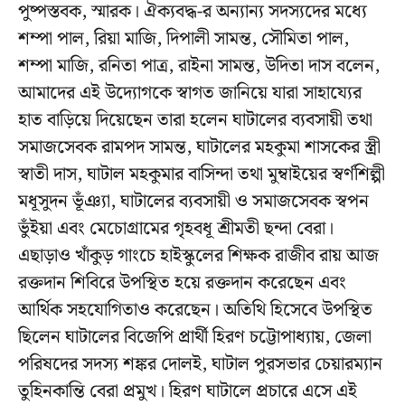
পুষ্পস্তবক, স্মারক। ঐক্যবদ্ধ-র অন্যান্য সদস্যদের মধ্যে
শম্পা পাল, রিয়া মাজি, দিপালী সামন্ত, সৌমিতা পাল,
শম্পা মাজি, রনিতা পাত্র, রাইনা সামন্ত, উদিতা দাস বলেন,
আমাদের এই উদ্যোগকে স্বাগত জানিয়ে যারা সাহায্যের
হাত বাড়িয়ে দিয়েছেন তারা হলেন ঘাটালের ব্যবসায়ী তথা
সমাজসেবক রামপদ সামন্ত, ঘাটালের মহকুমা শাসকের স্ত্রী
স্বাতী দাস, ঘাটাল মহকুমার বাসিন্দা তথা মুম্বাইয়ের স্বর্ণশিল্পী
মধূসুদন ভূঁঞ্যা, ঘাটালের ব্যবসায়ী ও সমাজসেবক স্বপন
ভুঁইয়া এবং মেচোগ্ৰামের গৃহবধূ শ্রীমতী ছন্দা বেরা।
এছাড়াও খাঁকুড় গাংচে হাইস্কুলের শিক্ষক রাজীব রায় আজ
রক্তদান শিবিরে উপস্থিত হয়ে রক্তদান করেছেন এবং
আর্থিক সহযোগিতাও করেছেন। অতিথি হিসেবে উপস্থিত
ছিলেন ঘাটালের বিজেপি প্রার্থী হিরণ চট্টোপাধ্যায়, জেলা
পরিষদের সদস্য শঙ্কর দোলই, ঘাটাল পুরসভার চেয়ারম্যান
তুহিনকান্তি বেরা প্রমুখ। হিরণ ঘাটালে প্রচারে এসে এই