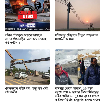
ঘাটাল পাঁশকুড়া সড়কে দাসপুর
ঘাটালের গৌরাতে বিদ্যুৎ গ্রাহকদের
থানার পাঁচবেড়িয়া এলাকায় ভয়াবহ
সাংগঠনিক সভা
পথ দুর্ঘটনা।
খুকুড়দহের হাইট বার: মৃত্যু হল সেই
দাসপুর থেকে লাদাখ: ৫৯ বছর
বাস কর্মীর
বয়সে প্রায় ৬ হাজার কিলোমিটারের
বাইক অভিযানে দুবরাজপুরের প্রভাত
ও কৈগেড়িয়ার অনুপের অনন্য নজির