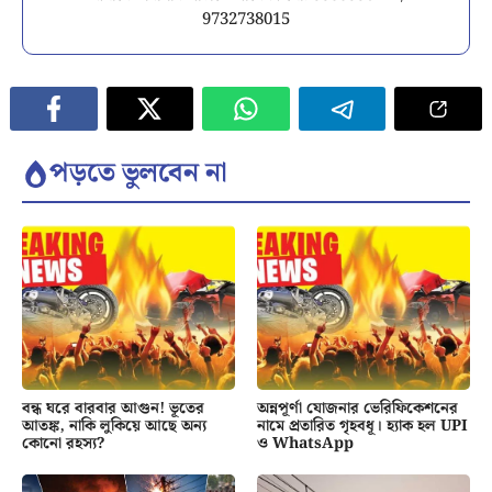
9732738015
পড়তে ভুলবেন না
বন্ধ ঘরে বারবার আগুন! ভূতের
অন্নপূর্ণা যোজনার ভেরিফিকেশনের
আতঙ্ক, নাকি লুকিয়ে আছে অন্য
নামে প্রতারিত গৃহবধূ। হ্যাক হল UPI
কোনো রহস্য?
ও WhatsApp