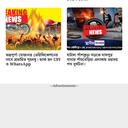
অন্নপূর্ণা যোজনার ভেরিফিকেশনের
ঘাটাল পাঁশকুড়া সড়কে দাসপুর
নামে প্রতারিত গৃহবধূ। হ্যাক হল UPI
থানার পাঁচবেড়িয়া এলাকায় ভয়াবহ
ও WhatsApp
পথ দুর্ঘটনা।
---Advertisement---