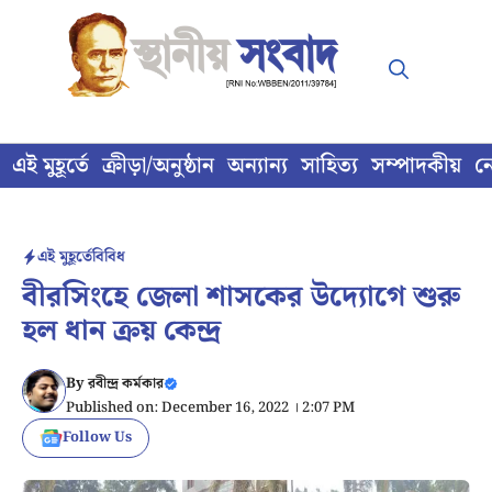
Skip
to
content
এই মুহূর্তে
ক্রীড়া/অনুষ্ঠান
অন্যান্য
সাহিত্য
সম্পাদকীয়
ন
এই মুহূর্তে
বিবিধ
বীরসিংহে জেলা শাসকের উদ্যোগে শুরু
হল ধান ক্রয় কেন্দ্র
By
রবীন্দ্র কর্মকার
Published on: December 16, 2022 । 2:07 PM
Follow Us