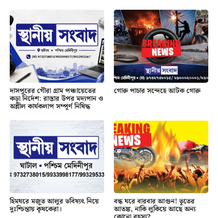
দাসপুরের গৌরা গ্রাম পঞ্চায়েতের
গোরু পাচার সন্দেহে আটক গোরু
কড়া নির্দেশ: রাস্তার উপর মদ্যপান ও
অশ্লীল কার্যকলাপ সম্পূর্ণ নিষিদ্ধ
হিমঘরে মজুত আলুর ভবিষ্যৎ নিয়ে
বন্ধ ঘরে বারবার আগুন! ভূতের
দুঃশ্চিন্তায় কৃষকেরা।
আতঙ্ক, নাকি লুকিয়ে আছে অন্য
কোনো রহস্য?