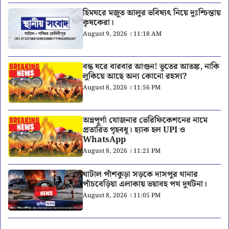
হিমঘরে মজুত আলুর ভবিষ্যৎ নিয়ে দুঃশ্চিন্তায়
কৃষকেরা।
August 9, 2026 । 11:18 AM
বন্ধ ঘরে বারবার আগুন! ভূতের আতঙ্ক, নাকি
লুকিয়ে আছে অন্য কোনো রহস্য?
August 8, 2026 । 11:56 PM
অন্নপূর্ণা যোজনার ভেরিফিকেশনের নামে
প্রতারিত গৃহবধূ। হ্যাক হল UPI ও
WhatsApp
August 8, 2026 । 11:21 PM
ঘাটাল পাঁশকুড়া সড়কে দাসপুর থানার
পাঁচবেড়িয়া এলাকায় ভয়াবহ পথ দুর্ঘটনা।
August 8, 2026 । 11:05 PM