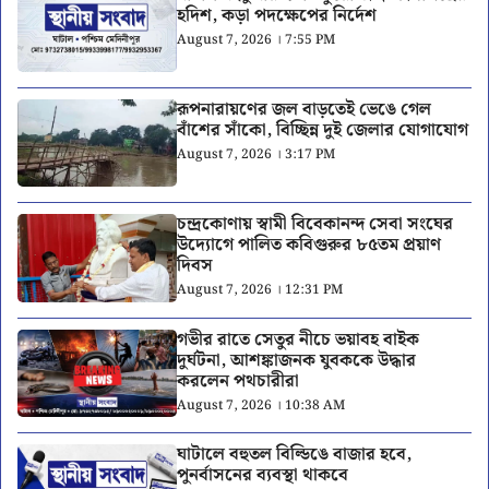
হদিশ, কড়া পদক্ষেপের নির্দেশ
August 7, 2026 । 7:55 PM
রূপনারায়ণের জল বাড়তেই ভেঙে গেল
বাঁশের সাঁকো, বিচ্ছিন্ন দুই জেলার যোগাযোগ
August 7, 2026 । 3:17 PM
চন্দ্রকোণায় স্বামী বিবেকানন্দ সেবা সংঘের
উদ্যোগে পালিত কবিগুরুর ৮৫তম প্রয়াণ
দিবস
August 7, 2026 । 12:31 PM
গভীর রাতে সেতুর নীচে ভয়াবহ বাইক
দুর্ঘটনা, আশঙ্কাজনক যুবককে উদ্ধার
করলেন পথচারীরা
August 7, 2026 । 10:38 AM
ঘাটালে বহুতল বিল্ডিঙে বাজার হবে,
পুনর্বাসনের ব্যবস্থা থাকবে