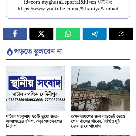
id=com.myghatal.eportal&hl=en ইউটিউব:
https://www.youtube.com/c/SthaniyaSambad
পড়তে ভুলবেন না
ঘাটাল মহকুমায় ৭০টি ভুয়ো জন্ম-
রূপনারায়ণের জল বাড়তেই ভেঙে
শংসাপত্রের হদিশ, কড়া পদক্ষেপের
গেল বাঁশের সাঁকো, বিচ্ছিন্ন দুই
নির্দেশ
জেলার যোগাযোগ