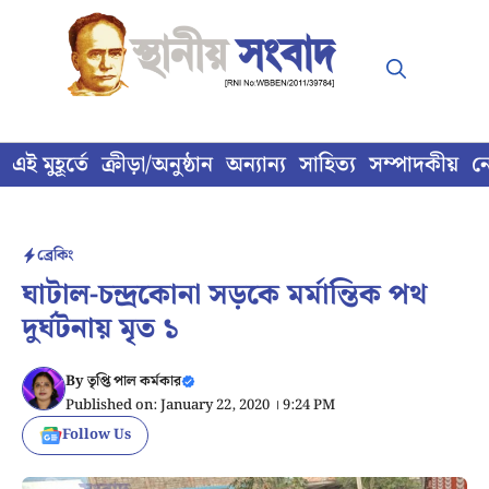
Skip
to
content
এই মুহূর্তে
ক্রীড়া/অনুষ্ঠান
অন্যান্য
সাহিত্য
সম্পাদকীয়
ন
ব্রেকিং
ঘাটাল-চন্দ্রকোনা সড়কে মর্মান্তিক পথ
দুর্ঘটনায় মৃত ১
By
তৃপ্তি পাল কর্মকার
Published on: January 22, 2020 । 9:24 PM
Follow Us