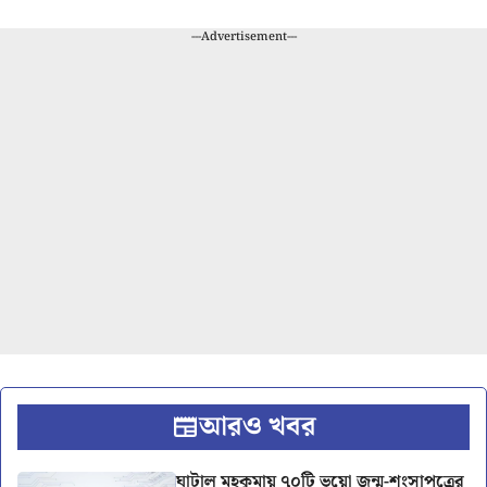
---Advertisement---
আরও খবর
ঘাটাল মহকুমায় ৭০টি ভুয়ো জন্ম-শংসাপত্রের