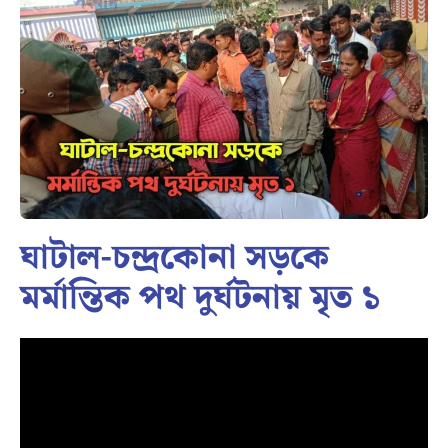
ঘাটাল-চন্দ্রকোনা সড়কে
মর্মান্তিক পথ দুর্ঘটনায় মৃত ১