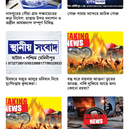
দাসপুরের গৌরা গ্রাম পঞ্চায়েতের
গোরু পাচার সন্দেহে আটক গোরু
কড়া নির্দেশ: রাস্তার উপর মদ্যপান ও
অশ্লীল কার্যকলাপ সম্পূর্ণ নিষিদ্ধ
হিমঘরে মজুত আলুর ভবিষ্যৎ নিয়ে
বন্ধ ঘরে বারবার আগুন! ভূতের
দুঃশ্চিন্তায় কৃষকেরা।
আতঙ্ক, নাকি লুকিয়ে আছে অন্য
কোনো রহস্য?