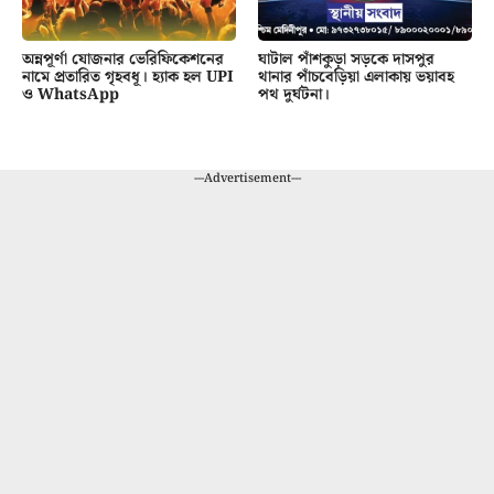
অন্নপূর্ণা যোজনার ভেরিফিকেশনের
ঘাটাল পাঁশকুড়া সড়কে দাসপুর
নামে প্রতারিত গৃহবধূ। হ্যাক হল UPI
থানার পাঁচবেড়িয়া এলাকায় ভয়াবহ
ও WhatsApp
পথ দুর্ঘটনা।
---Advertisement---