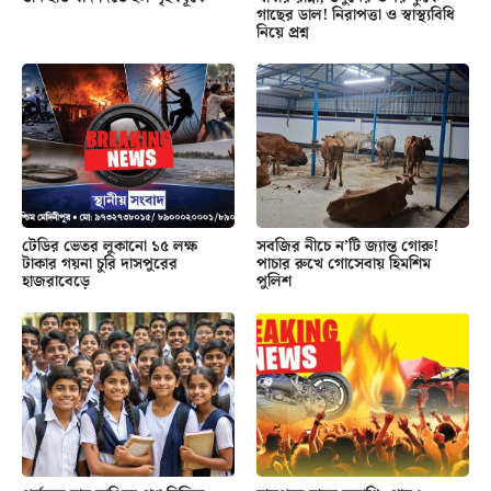
গাছের ডাল! নিরাপত্তা ও স্বাস্থ্যবিধি
নিয়ে প্রশ্ন
টেডির ভেতর লুকানো ১৫ লক্ষ
সবজির নীচে ন’টি জ্যান্ত গোরু!
টাকার গয়না চুরি দাসপুরের
পাচার রুখে গোসেবায় হিমশিম
হাজরাবেড়ে
পুলিশ