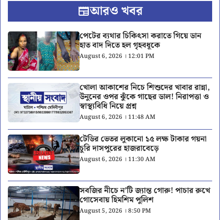
আরও খবর
পেটের ব্যথার চিকিৎসা করাতে গিয়ে ডান
হাত বাদ দিতে হল গৃহবধূকে
August 6, 2026 । 12:01 PM
খোলা আকাশের নিচে শিশুদের খাবার রান্না,
উনুনের ওপর ঝুঁকে গাছের ডাল! নিরাপত্তা ও
স্বাস্থ্যবিধি নিয়ে প্রশ্ন
August 6, 2026 । 11:48 AM
টেডির ভেতর লুকানো ১৫ লক্ষ টাকার গয়না
চুরি দাসপুরের হাজরাবেড়ে
August 6, 2026 । 11:30 AM
সবজির নীচে ন’টি জ্যান্ত গোরু! পাচার রুখে
গোসেবায় হিমশিম পুলিশ
August 5, 2026 । 8:50 PM