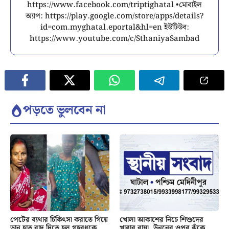
https://www.facebook.com/triptighatal •মোবাইল
অ্যাপ: https://play.google.com/store/apps/details?
id=com.myghatal.eportal&hl=en ইউটিউব:
https://www.youtube.com/c/SthaniyaSambad
পড়তে ভুলবেন না
পেটের ব্যথার চিকিৎসা করাতে গিয়ে
খোলা আকাশের নিচে শিশুদের
ডান হাত বাদ দিতে হল গৃহবধূকে
খাবার রান্না, উনুনের ওপর ঝুঁকে