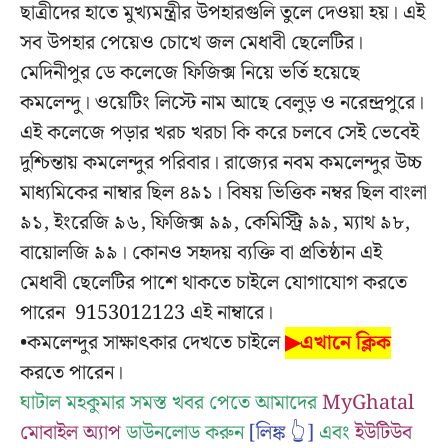
ছাত্রীদের হাতে মুখ্যমন্ত্রীর উপহারগুলি তুলে দেওয়া হয়। এই
সব উপহার পেয়েও চোখে জল মেধাবী ছেলেটির।
মেদিনীপুর ডে কলেজে ফিজিক্স নিয়ে ভর্তি হয়েছে
কমলেন্দু। ওয়েটিং লিস্টে নাম আছে বেলুড় ও নরেন্দ্রপুরে।
এই কলেজে পড়ার খরচ খরচা কি করে চলবে সেই ভেবেই
দুশ্চিন্তায় কমলেন্দুর পরিবার।
রাজ্যের নবম কমলেন্দুর উচ্চ
মাধ্যমিকের নাম্বার ছিল ৪৯১। বিষয় ভিত্তিক নম্বর ছিল বাংলা
৯১, ইংরেজি ৯৬, ফিজিক্স ৯৯, কেমিস্ট্রি ৯৯, ম্যাথ ৯৮,
বায়োলজি ৯৯।
কোনও সহৃদয় ব্যক্তি বা প্রতিষ্ঠান এই
মেধাবী ছেলেটির পাশে থাকতে চাইলে যোগাযোগ করতে
পারেন 9153012123 এই নাম্বারে।
•কমলেন্দুর সাক্ষাৎকার দেখতে চাইলে
▶এখানে ক্লিক
করতে পারেন।
ঘাটাল মহকুমার সমস্ত খবর পেতে আমাদের
MyGhatal
মোবাইল অ্যাপ
ডাউনলোড করুন
[লিঙ্ক 👆]
এবং
ইউটিউব