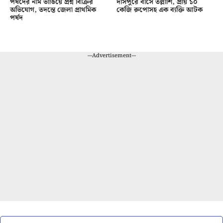
পর্ষদের নাম ভাঙিয়ে প্রশ্ন বিক্রির
দাসপুরে বাসে তল্লাশি, প্রায় ১০
অভিযোগ, তদন্তে জেলা প্রাথমিক
কেজি রুপোসহ এক ব্যক্তি আটক
পর্ষদ
---Advertisement---