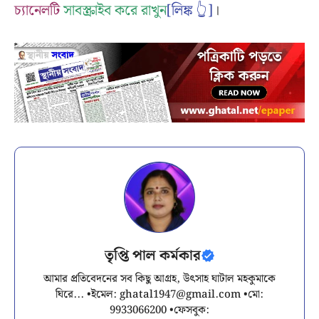
চ্যানেলটি
সাবস্ক্রাইব করে রাখুন
[লিঙ্ক 👆]
।
তৃপ্তি পাল কর্মকার
আমার প্রতিবেদনের সব কিছু আগ্রহ, উৎসাহ ঘাটাল মহকুমাকে
ঘিরে... •ইমেল:
ghatal1947@gmail.com
•মো:
9933066200 •ফেসবুক: