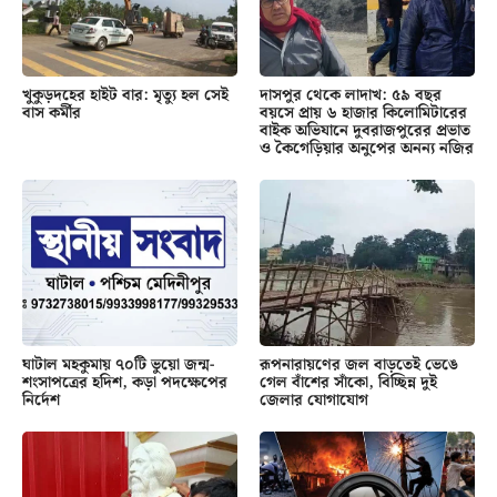
খুকুড়দহের হাইট বার: মৃত্যু হল সেই
দাসপুর থেকে লাদাখ: ৫৯ বছর
বাস কর্মীর
বয়সে প্রায় ৬ হাজার কিলোমিটারের
বাইক অভিযানে দুবরাজপুরের প্রভাত
ও কৈগেড়িয়ার অনুপের অনন্য নজির
ঘাটাল মহকুমায় ৭০টি ভুয়ো জন্ম-
রূপনারায়ণের জল বাড়তেই ভেঙে
শংসাপত্রের হদিশ, কড়া পদক্ষেপের
গেল বাঁশের সাঁকো, বিচ্ছিন্ন দুই
নির্দেশ
জেলার যোগাযোগ