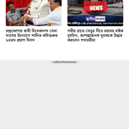
চন্দ্রকোণায় স্বামী বিবেকানন্দ সেবা
গভীর রাতে সেতুর নীচে ভয়াবহ বাইক
সংঘের উদ্যোগে পালিত কবিগুরুর
দুর্ঘটনা, আশঙ্কাজনক যুবককে উদ্ধার
৮৫তম প্রয়াণ দিবস
করলেন পথচারীরা
---Advertisement---