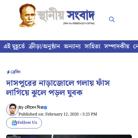
Skip
to
content
এই মুহূর্তে
ক্রীড়া/অনুষ্ঠান
অন্যান্য
সাহিত্য
সম্পাদকীয়
ন
ব্রেকিং
দাসপুরের নাড়াজোলে গলায় ফাঁস
লাগিয়ে ঝুলে পড়ল যুবক
By
সৌমেন মিশ্র
Published on: February 12, 2020 । 3:25 PM
Follow Us