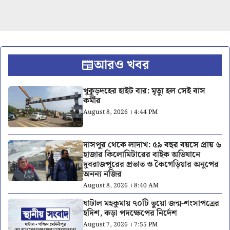
আরও খবর
খুকুড়দহের হাইট বার: মৃত্যু হল সেই বাস
কর্মীর
August 8, 2026 । 4:44 PM
দাসপুর থেকে লাদাখ: ৫৯ বছর বয়সে প্রায় ৬
হাজার কিলোমিটারের বাইক অভিযানে
দুবরাজপুরের প্রভাত ও কৈগেড়িয়ার অনুপের
অনন্য নজির
August 8, 2026 । 8:40 AM
ঘাটাল মহকুমায় ৭০টি ভুয়ো জন্ম-শংসাপত্রের
হদিশ, কড়া পদক্ষেপের নির্দেশ
August 7, 2026 । 7:55 PM