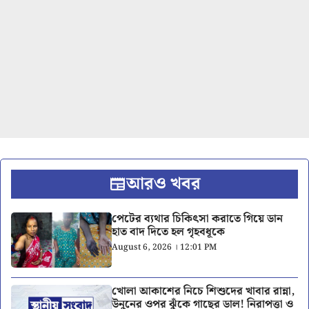
আরও খবর
পেটের ব্যথার চিকিৎসা করাতে গিয়ে ডান
হাত বাদ দিতে হল গৃহবধূকে
August 6, 2026 । 12:01 PM
খোলা আকাশের নিচে শিশুদের খাবার রান্না,
উনুনের ওপর ঝুঁকে গাছের ডাল! নিরাপত্তা ও