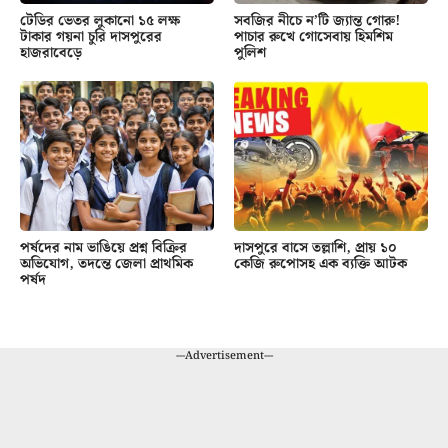
টেডির ভেতর লুকানো ১৫ লক্ষ
সবজির নীচে ন’টি জ্যান্ত গোরু!
টাকার গয়না চুরি দাসপুরের
পাচার রুখে গোসেবায় হিমশিম
হাজরাবেড়ে
পুলিশ
পর্ষদের নাম ভাঙিয়ে প্রশ্ন বিক্রির
দাসপুরে বাসে তল্লাশি, প্রায় ১০
অভিযোগ, তদন্তে জেলা প্রাথমিক
কেজি রুপোসহ এক ব্যক্তি আটক
পর্ষদ
---Advertisement---