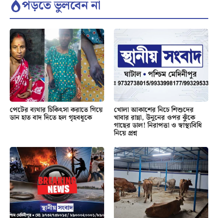
পড়তে ভুলবেন না
পেটের ব্যথার চিকিৎসা করাতে গিয়ে
খোলা আকাশের নিচে শিশুদের
ডান হাত বাদ দিতে হল গৃহবধূকে
খাবার রান্না, উনুনের ওপর ঝুঁকে
গাছের ডাল! নিরাপত্তা ও স্বাস্থ্যবিধি
নিয়ে প্রশ্ন