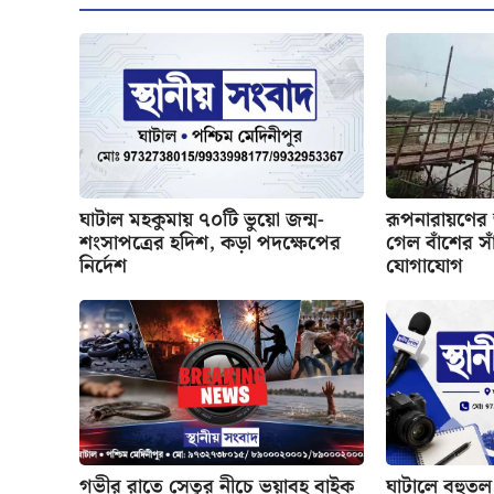
ঘাটাল মহকুমায় ৭০টি ভুয়ো জন্ম-
রূপনারায়ণের
শংসাপত্রের হদিশ, কড়া পদক্ষেপের
গেল বাঁশের সাঁ
নির্দেশ
যোগাযোগ
গভীর রাতে সেতুর নীচে ভয়াবহ বাইক
ঘাটালে বহুতল 