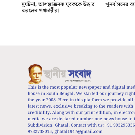
দুর্ঘটনা, আশঙ্কাজনক যুবককে উদ্ধার
পুনর্বাসনের ব্
করলেন পথচারীরা
This is the most popular newspaper and digital me
house in South Bengal. We started our journey righ
the year 2008. Here in this platform we provide all 
latest news, exclusive breaking to the readers with 
credibility. Along with our print edition, in electro
media we are declared number one news house in t
Subdivision, Ghatal. Contact with us: +91 99329533
9732738015,
ghatal1947@gmail.com