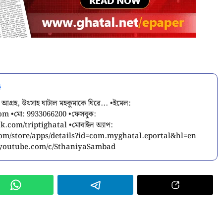
 আগ্রহ, উৎসাহ ঘাটাল মহকুমাকে ঘিরে... •ইমেল:
com
•মো: 9933066200 •ফেসবুক:
.com/triptighatal •মোবাইল অ্যাপ:
.com/store/apps/details?id=com.myghatal.eportal&hl=en
w.youtube.com/c/SthaniyaSambad