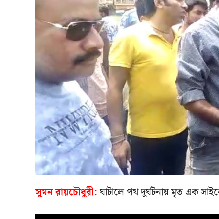
সুমন রায়চৌধুরী:
ঘাটালে পথ দুর্ঘটনায় মৃত এক স