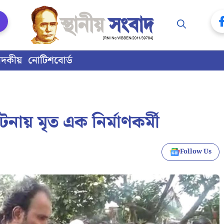
াদকীয়
নোটিশবোর্ড
নায় মৃত এক নির্মাণকর্মী
Follow Us