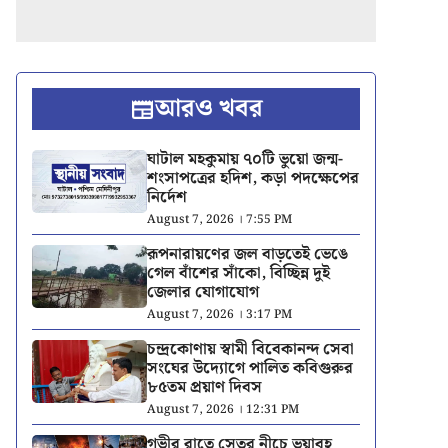
আরও খবর
ঘাটাল মহকুমায় ৭০টি ভুয়ো জন্ম-
শংসাপত্রের হদিশ, কড়া পদক্ষেপের
নির্দেশ
August 7, 2026 । 7:55 PM
রূপনারায়ণের জল বাড়তেই ভেঙে
গেল বাঁশের সাঁকো, বিচ্ছিন্ন দুই
জেলার যোগাযোগ
August 7, 2026 । 3:17 PM
চন্দ্রকোণায় স্বামী বিবেকানন্দ সেবা
সংঘের উদ্যোগে পালিত কবিগুরুর
৮৫তম প্রয়াণ দিবস
August 7, 2026 । 12:31 PM
গভীর রাতে সেতুর নীচে ভয়াবহ