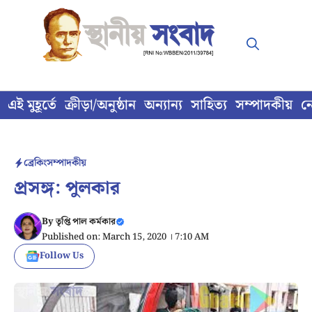
Skip
to
content
এই মুহূর্তে
ক্রীড়া/অনুষ্ঠান
অন্যান্য
সাহিত্য
সম্পাদকীয়
ন
ব্রেকিং
সম্পাদকীয়
প্রসঙ্গ: পুলকার
By
তৃপ্তি পাল কর্মকার
Published on: March 15, 2020 । 7:10 AM
Follow Us