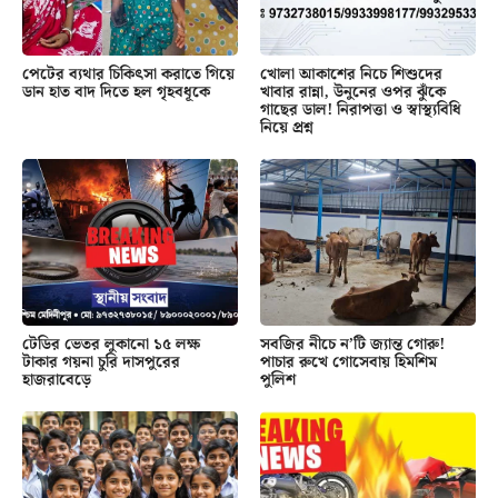
পেটের ব্যথার চিকিৎসা করাতে গিয়ে
খোলা আকাশের নিচে শিশুদের
ডান হাত বাদ দিতে হল গৃহবধূকে
খাবার রান্না, উনুনের ওপর ঝুঁকে
গাছের ডাল! নিরাপত্তা ও স্বাস্থ্যবিধি
নিয়ে প্রশ্ন
টেডির ভেতর লুকানো ১৫ লক্ষ
সবজির নীচে ন’টি জ্যান্ত গোরু!
টাকার গয়না চুরি দাসপুরের
পাচার রুখে গোসেবায় হিমশিম
হাজরাবেড়ে
পুলিশ