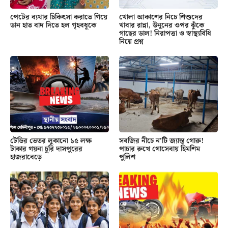
পেটের ব্যথার চিকিৎসা করাতে গিয়ে
খোলা আকাশের নিচে শিশুদের
ডান হাত বাদ দিতে হল গৃহবধূকে
খাবার রান্না, উনুনের ওপর ঝুঁকে
গাছের ডাল! নিরাপত্তা ও স্বাস্থ্যবিধি
নিয়ে প্রশ্ন
টেডির ভেতর লুকানো ১৫ লক্ষ
সবজির নীচে ন’টি জ্যান্ত গোরু!
টাকার গয়না চুরি দাসপুরের
পাচার রুখে গোসেবায় হিমশিম
হাজরাবেড়ে
পুলিশ