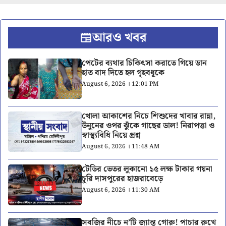
আরও খবর
পেটের ব্যথার চিকিৎসা করাতে গিয়ে ডান
হাত বাদ দিতে হল গৃহবধূকে
August 6, 2026 । 12:01 PM
খোলা আকাশের নিচে শিশুদের খাবার রান্না,
উনুনের ওপর ঝুঁকে গাছের ডাল! নিরাপত্তা ও
স্বাস্থ্যবিধি নিয়ে প্রশ্ন
August 6, 2026 । 11:48 AM
টেডির ভেতর লুকানো ১৫ লক্ষ টাকার গয়না
চুরি দাসপুরের হাজরাবেড়ে
August 6, 2026 । 11:30 AM
সবজির নীচে ন’টি জ্যান্ত গোরু! পাচার রুখে