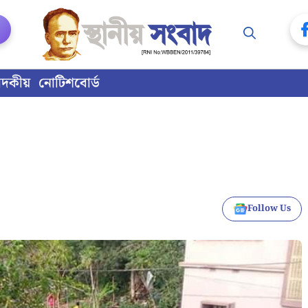
াদকীয়
নোটিশবোর্ড
Follow Us