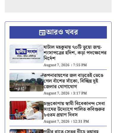
আরও খবর
ঘাটাল মহকুমায় ৭০টি ভুয়ো জন্ম-
শংসাপত্রের হদিশ, কড়া পদক্ষেপের
নির্দেশ
August 7, 2026 । 7:55 PM
রূপনারায়ণের জল বাড়তেই ভেঙে
গেল বাঁশের সাঁকো, বিচ্ছিন্ন দুই
জেলার যোগাযোগ
August 7, 2026 । 3:17 PM
চন্দ্রকোণায় স্বামী বিবেকানন্দ সেবা
সংঘের উদ্যোগে পালিত কবিগুরুর
৮৫তম প্রয়াণ দিবস
August 7, 2026 । 12:31 PM
গভীর রাতে সেতুর নীচে ভয়াবহ