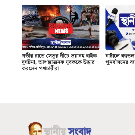
গভীর রাতে সেতুর নীচে ভয়াবহ বাইক
ঘাটালে বহুতল 
দুর্ঘটনা, আশঙ্কাজনক যুবককে উদ্ধার
পুনর্বাসনের ব্
করলেন পথচারীরা