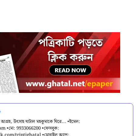
 আগ্রহ, উৎসাহ ঘাটাল মহকুমাকে ঘিরে... •ইমেল:
com
•মো: 9933066200 •ফেসবুক:
.com/triptighatal •মোবাইল অ্যাপ: