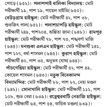
পোড়ে (৬৫২)।
পলাশপাই বালিকা বিদ্যালয়:
মোট
পরীক্ষার্থী ১৯, পাশ ১৯, পায়েল মাইতি(৬৫০)।
বেউড়গ্রাম
হাইস্কুল:
মোট পরীক্ষার্থী ৪২, পাশ ৩৮,
শুভজিৎ পাল(৬৫১)।
পলাশচাপড়ি হাইস্কুল:
মোট
পরীক্ষার্থী ২৪৯, পাশ২০৪, অঙ্কিতা জানা (৬৪৮)।
রামপুর
হাইস্কুল:
মোট পরীক্ষার্থী ৭৮, পাশ ৭৩, শঙ্খবর্ণা মাজি
(৬৪৫)।
মনশুকা এলএন হাইস্কুল:
মোট পরীক্ষার্থী ১৪১,
পাশ ১২৭, বর্ষা শাসমল (৬৪৫)।
কুরাণ হাইস্কুল:
মোট
পরীক্ষার্থী ৪০, পাশ ৩৫, অনুভব ঘোষ(৬৪৪)।
পাঁচগেছিয়া
হাইস্কুল:
মোট পরীক্ষার্থী ৫২, পাশ ৪৯,
কোয়েল শাসমল (৬৪৩)।
নতুক বিবেকানন্দ
বিদ্যামন্দির:
মোট পরীক্ষার্থী ৮৮, পাশ ৮২, নেহা মণ্ডল
(৬৪২)।
সোনাখালি হাইস্কুল:
মোট পরীক্ষার্থী ১১১, পাশ
১০৮, শুভ বেরা (৬৩৯)।
রত্নেশ্বরবাটি নেতাজি হাইস্কুল:
মোট পরীক্ষার্থী ৬৪, পাশ ৫৪, স্নাগ্নিক মণ্ডল(৬৩৯)।