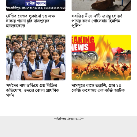
টেডির ভেতর লুকানো ১৫ লক্ষ
সবজির নীচে ন’টি জ্যান্ত গোরু!
টাকার গয়না চুরি দাসপুরের
পাচার রুখে গোসেবায় হিমশিম
হাজরাবেড়ে
পুলিশ
পর্ষদের নাম ভাঙিয়ে প্রশ্ন বিক্রির
দাসপুরে বাসে তল্লাশি, প্রায় ১০
অভিযোগ, তদন্তে জেলা প্রাথমিক
কেজি রুপোসহ এক ব্যক্তি আটক
পর্ষদ
---Advertisement---