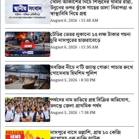
খোলা আকাশের নিচে শিশুদের খাবার রান্না,
উনুনের ওপর ঝুঁকে গাছের ডাল! নিরাপত্তা ও
স্বাস্থ্যবিধি নিয়ে প্রশ্ন
August 6, 2026 । 11:48 AM
টেডির ভেতর লুকানো ১৫ লক্ষ টাকার গয়না
চুরি দাসপুরের হাজরাবেড়ে
August 6, 2026 । 11:30 AM
সবজির নীচে ন’টি জ্যান্ত গোরু! পাচার রুখে
গোসেবায় হিমশিম পুলিশ
August 5, 2026 । 8:50 PM
পর্ষদের নাম ভাঙিয়ে প্রশ্ন বিক্রির অভিযোগ,
তদন্তে জেলা প্রাথমিক পর্ষদ
August 5, 2026 । 7:38 PM
দাসপুরে বাসে তল্লাশি, প্রায় ১০ কেজি
রুপোসহ এক ব্যক্তি আটক