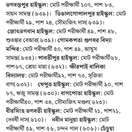
ভগবন্তপুর হাইস্কুল:
মোট পরীক্ষার্থী ১০৭, পাশ ৮৩,
সায়ন সামন্ত (৬৩৯)।
ডিঙালগোপালপুর হাইস্কুল:
মোট
পরীক্ষার্থী ২৯, পাশ ২৪, সৌম্যজিৎ দাস(৬৩৯)।
জোৎভগবান হাইস্কুল:
মোট পরীক্ষার্থী ৪৯, পাশ ৪৮,
শুভঙ্কর বেআর(৬৩৯)।
গোমকপতা গুণধর বিদ্যা
মন্দির:
মোট পরীক্ষার্থী ৫০, পাশ ৪৯, আষুস
সামন্ত(৬৩৪)।
পাবর্তীপুর হাইস্কুল:
মোট পরীক্ষার্থী৬৮,
পাশ৬৭, শ্রেয়া মান্না (৬৩২)।
ক্ষীরপাই বালিকা
বিদ্যালয়:
মোট পরীক্ষার্থী৯২, পাশ ৭৩, সৃজিতা
বাগ(৬৩২)।
খেপুত হাইস্কুল:
মোট পরীক্ষার্থী ৯০, পাশ
৮৭, ঋজু সামন্ত (৬৩০)।
বাগপোতা
হাইস্কুল:
মোট
পরীক্ষার্থী৪০, পাশ ৩৪, সৌম্যজিৎ মণ্ডল(৬২৩)।
বীরসিংহ ভগবতী হাইস্কুল:
মোট পরীক্ষার্থী ২১, পাশ২১,
দেবর্ষী দাস(৬১০)।
নবীন মানুয়া
হাইস্কুল:
মোট
পরীক্ষার্থী ৫৯, পাশ ৫৬, চন্দন পাল (৬০৬)।
চেঁচুয়া