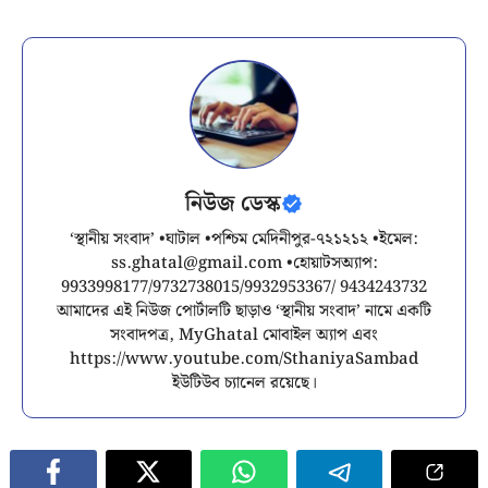
নিউজ ডেস্ক
‘স্থানীয় সংবাদ’ •ঘাটাল •পশ্চিম মেদিনীপুর-৭২১২১২ •ইমেল:
ss.ghatal@gmail.com
•হোয়াটসঅ্যাপ:
9933998177/9732738015/9932953367/ 9434243732
আমাদের এই নিউজ পোর্টালটি ছাড়াও ‘স্থানীয় সংবাদ’ নামে একটি
সংবাদপত্র, MyGhatal মোবাইল অ্যাপ এবং
https://www.youtube.com/SthaniyaSambad
ইউটিউব চ্যানেল রয়েছে।