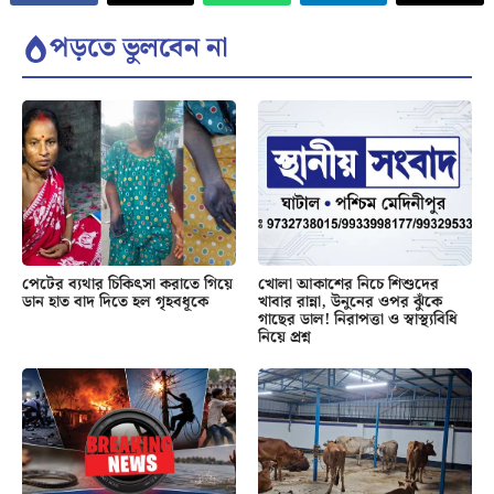
পড়তে ভুলবেন না
পেটের ব্যথার চিকিৎসা করাতে গিয়ে
খোলা আকাশের নিচে শিশুদের
ডান হাত বাদ দিতে হল গৃহবধূকে
খাবার রান্না, উনুনের ওপর ঝুঁকে
গাছের ডাল! নিরাপত্তা ও স্বাস্থ্যবিধি
নিয়ে প্রশ্ন