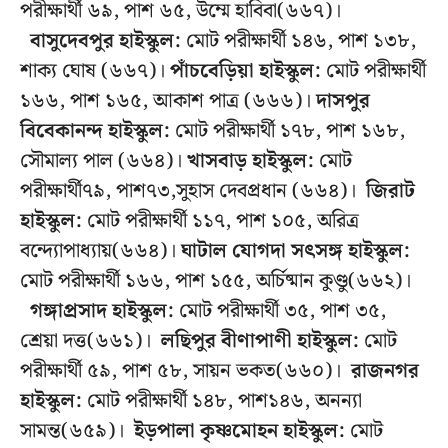
পরীক্ষার্থী ৬৯, পাশ ৬৫, উম্মে হাবিবা(৬৬৭)।
বাসুদেবপুর
হাইস্কুল:
মোট পরীক্ষার্থী ১৪৬, পাশ ১৩৮,
শাক্য ঘোষ (৬৬৭)।
পাঁচবেড়িয়া
হাইস্কুল:
মোট পরীক্ষার্থী
১৬৬, পাশ ১৬৫, আকাশ পাত্র (৬৬৬)।
দাসপুর
বিবেকানন্দ
হাইস্কুল:
মোট পরীক্ষার্থী ১৭৮, পাশ ১৬৮,
সৌমাল্য পাল (৬৬৪)।
খাসবাড় হাইস্কুল:
মোট
পরীক্ষার্থী৭৯, পাশ৭৩,সুহাস দেবপ্রধান (৬৬৪)।
জিরাট
হাইস্কুল:
মোট পরীক্ষার্থী ১১৭, পাশ ১০৫, অরিত্র
বন্দ্যোপাধ্যায়(৬৬৪)।
ঘাটাল যোগদা সৎসঙ্গ হাইস্কুল:
মোট পরীক্ষার্থী ১৬৬, পাশ ১৫৫, অর্চিষ্মান কুণ্ডু(৬৬২)।
গঙ্গাপ্রসাদ হাইস্কুল:
মোট পরীক্ষার্থী ৩৫, পাশ ৩৫,
শ্রেয়া দত্ত(৬৬১)।
লছিপুর বীণাপাণী হাইস্কুল:
মোট
পরীক্ষার্থী ৫৯, পাশ ৫৮, সায়ন ভকত(৬৬০)।
রাজনগর
হাইস্কুল:
মোট পরীক্ষার্থী ১৪৮, পাশ১৪৬, অনন্যা
সামন্ত(৬৫৯)।
ইড়পালা কৃষ্ণমোহন হাইস্কুল:
মোট