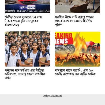
টেডির ভেতর লুকানো ১৫ লক্ষ
সবজির নীচে ন’টি জ্যান্ত গোরু!
টাকার গয়না চুরি দাসপুরের
পাচার রুখে গোসেবায় হিমশিম
হাজরাবেড়ে
পুলিশ
পর্ষদের নাম ভাঙিয়ে প্রশ্ন বিক্রির
দাসপুরে বাসে তল্লাশি, প্রায় ১০
অভিযোগ, তদন্তে জেলা প্রাথমিক
কেজি রুপোসহ এক ব্যক্তি আটক
পর্ষদ
---Advertisement---