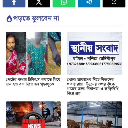
পড়তে ভুলবেন না
পেটের ব্যথার চিকিৎসা করাতে গিয়ে
খোলা আকাশের নিচে শিশুদের
ডান হাত বাদ দিতে হল গৃহবধূকে
খাবার রান্না, উনুনের ওপর ঝুঁকে
গাছের ডাল! নিরাপত্তা ও স্বাস্থ্যবিধি
নিয়ে প্রশ্ন