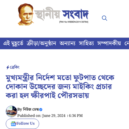
Skip
to
content
এই মুহূর্তে
ক্রীড়া/অনুষ্ঠান
অন্যান্য
সাহিত্য
সম্পাদকীয়
ন
ব্রেকিং
মুখ্যমন্ত্রীর নির্দেশ মতো ফুটপাত থেকে
দোকান উচ্ছেদের জন্য মাইকিং প্রচার
করা হল ক্ষীরপাই পৌরসভায়
By
নিউজ ডেস্ক
Published on: June 29, 2024 । 6:36 PM
Follow Us