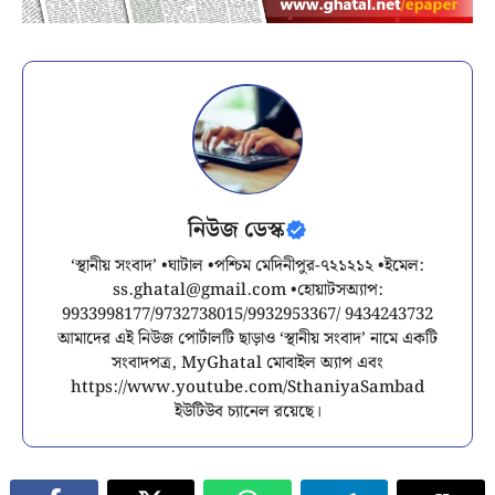
নিউজ ডেস্ক
‘স্থানীয় সংবাদ’ •ঘাটাল •পশ্চিম মেদিনীপুর-৭২১২১২ •ইমেল:
ss.ghatal@gmail.com
•হোয়াটসঅ্যাপ:
9933998177/9732738015/9932953367/ 9434243732
আমাদের এই নিউজ পোর্টালটি ছাড়াও ‘স্থানীয় সংবাদ’ নামে একটি
সংবাদপত্র, MyGhatal মোবাইল অ্যাপ এবং
https://www.youtube.com/SthaniyaSambad
ইউটিউব চ্যানেল রয়েছে।