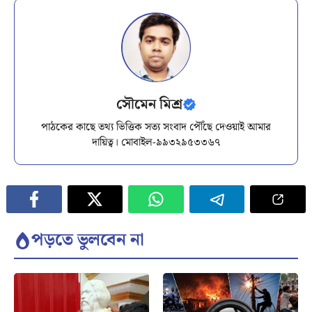
সৌমেন মিশ্র
পাঠকের কাছে তথ্য ভিত্তিক সত্য সংবাদ পৌঁছে দেওয়াই আমার
দায়িত্ব। মোবাইল-৯৯৩২৯৫৩৩৬৭
পড়তে ভুলবেন না