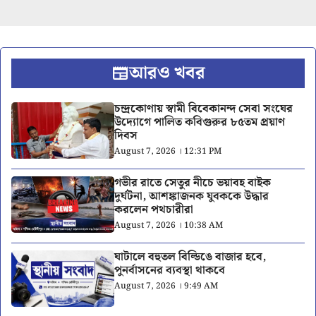
আরও খবর
চন্দ্রকোণায় স্বামী বিবেকানন্দ সেবা সংঘের
উদ্যোগে পালিত কবিগুরুর ৮৫তম প্রয়াণ
দিবস
August 7, 2026 । 12:31 PM
গভীর রাতে সেতুর নীচে ভয়াবহ বাইক
দুর্ঘটনা, আশঙ্কাজনক যুবককে উদ্ধার
করলেন পথচারীরা
August 7, 2026 । 10:38 AM
ঘাটালে বহুতল বিল্ডিঙে বাজার হবে,
পুনর্বাসনের ব্যবস্থা থাকবে
August 7, 2026 । 9:49 AM