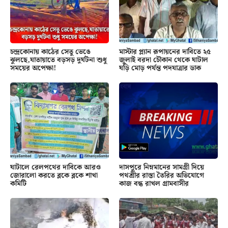
চন্দ্রকোনায় কাঠের সেতু ভেঙে
মাস্টার প্ল্যান রূপায়নের দাবিতে ২৫
ঝুলছে,যাতায়াতে বড়সড় দুর্ঘটনা শুধু
জুলাই বরদা চৌকান থেকে ঘাটাল
সময়ের অপেক্ষা!
ঘড়ি মোড় পর্যন্ত পদযাত্রার ডাক
ঘাটালে রেলপথের দাবিকে আরও
দাসপুরে নিম্নমানের সামগ্রী দিয়ে
জোরালো করতে ব্লকে ব্লকে শাখা
পথশ্রীর রাস্তা তৈরির অভিযোগে
কমিটি
কাজ বন্ধ রাখল গ্রামবাসীর