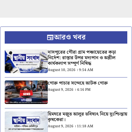
আরও খবর
দাসপুরের গৌরা গ্রাম পঞ্চায়েতের কড়া
নির্দেশ: রাস্তার উপর মদ্যপান ও অশ্লীল
কার্যকলাপ সম্পূর্ণ নিষিদ্ধ
August 10, 2026 । 9:54 AM
গোরু পাচার সন্দেহে আটক গোরু
August 9, 2026 । 4:16 PM
হিমঘরে মজুত আলুর ভবিষ্যৎ নিয়ে দুঃশ্চিন্তায়
কৃষকেরা।
August 9, 2026 । 11:18 AM