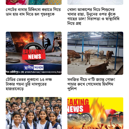
পেটের ব্যথার চিকিৎসা করাতে গিয়ে
খোলা আকাশের নিচে শিশুদের
ডান হাত বাদ দিতে হল গৃহবধূকে
খাবার রান্না, উনুনের ওপর ঝুঁকে
গাছের ডাল! নিরাপত্তা ও স্বাস্থ্যবিধি
নিয়ে প্রশ্ন
টেডির ভেতর লুকানো ১৫ লক্ষ
সবজির নীচে ন’টি জ্যান্ত গোরু!
টাকার গয়না চুরি দাসপুরের
পাচার রুখে গোসেবায় হিমশিম
হাজরাবেড়ে
পুলিশ