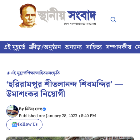
Skip
to
content
এই মুহূর্তে
ক্রীড়া/অনুষ্ঠান
অন্যান্য
সাহিত্য
সম্পাদকীয়
ন
এই মুহূর্তে
শিক্ষা/সাহিত্য/সংস্কৃতি
‘হরিরামপুর শীতলানন্দ শিবমন্দির’ —
উমাশংকর নিয়োগী
By
নিউজ ডেস্ক
Published on: January 28, 2023 । 8:40 PM
Follow Us