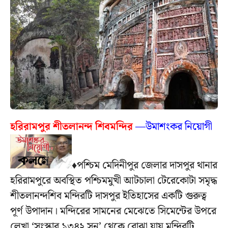
হরিরামপুর শীতলানন্দ শিবমন্দির
—উমাশংকর নিয়োগী
♦পশ্চিম মেদিনীপুর জেলার দাসপুর থানার
হরিরামপুরে অবস্থিত পশ্চিমমুখী আটচালা টেরেকোটা সমৃদ্ধ
শীতলানন্দশিব মন্দিরটি দাসপুর ইতিহাসের একটি গুরুত্ব
পূর্ণ উপাদান। মন্দিরের সামনের মেঝেতে সিমেন্টের উপরে
লেখা ‘সংস্কার ১৩৪২ সন’ থেকে বোঝা যায় মন্দিরটি