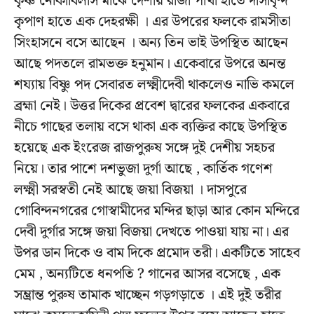
কৃষ্ণ নৌকাবিলাস মাঝে দেশীয় রাজা পাখা হাতে দাসীবৃন্দ
কৃপাণ হাতে এক দেহরক্ষী । এর উপরের ফলকে রামসীতা
সিংহাসনে বসে আছেন । অন্য তিন ভাই উপস্থিত আছেন
আছে পদতলে রামভক্ত হনুমান। একেবারে উপরে অনন্ত
শয্যায় বিষ্ণু পদ সেবারত লক্ষ্মীদেবী থাকলেও নাভি কমলে
ব্রহ্মা নেই। উত্তর দিকের প্রবেশ দ্বারের ফলকের একবারে
নীচে গাছের তলায় বসে থাকা এক ব্যক্তির কাছে উপস্থিত
হয়েছে এক ইংরেজ রাজপুরুষ সঙ্গে দুই দেশীয় সহচর
নিয়ে। তার পাশে দশভুজা দুর্গা আছে , কার্তিক গণেশ
লক্ষ্মী সরস্বতী নেই আছে জয়া বিজয়া । দাসপুরে
গোবিন্দনগরের গোস্বামীদের মন্দির ছাড়া আর কোন মন্দিরে
দেবী দুর্গার সঙ্গে জয়া বিজয়া দেখতে পাওয়া যায় না। এর
উপর ডান দিকে ও বাম দিকে প্রমোদ তরী। একটিতে সাহেব
মেম , অন্যটিতে ধনপতি ? গানের আসর বসেছে , এক
সম্ভ্রান্ত পুরুষ তামাক খাচ্ছেন গড়গড়াতে । এই দুই তরীর