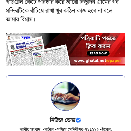
গাছগুলি কেটে পরিষ্কার করে আরো কিছুদিন গ্রামের গর্ব
মন্দিরটিকে বাঁচিয়ে রাখা খুব কঠিন কাজ হবে না বলে
আমার বিশ্বাস।
নিউজ ডেস্ক
‘স্থানীয় সংবাদ’ •ঘাটাল •পশ্চিম মেদিনীপুর-৭২১২১২ •ইমেল: