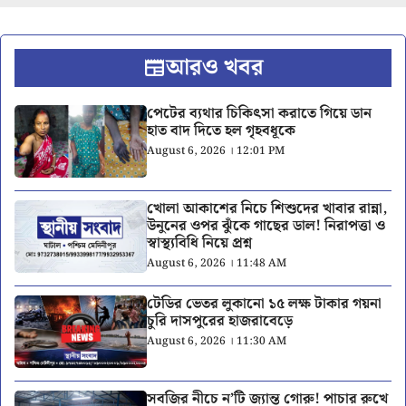
আরও খবর
পেটের ব্যথার চিকিৎসা করাতে গিয়ে ডান
হাত বাদ দিতে হল গৃহবধূকে
August 6, 2026 । 12:01 PM
খোলা আকাশের নিচে শিশুদের খাবার রান্না,
উনুনের ওপর ঝুঁকে গাছের ডাল! নিরাপত্তা ও
স্বাস্থ্যবিধি নিয়ে প্রশ্ন
August 6, 2026 । 11:48 AM
টেডির ভেতর লুকানো ১৫ লক্ষ টাকার গয়না
চুরি দাসপুরের হাজরাবেড়ে
August 6, 2026 । 11:30 AM
সবজির নীচে ন’টি জ্যান্ত গোরু! পাচার রুখে