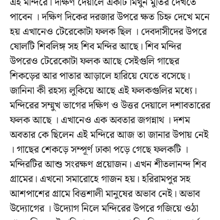
এই মন্দিরে। দক্ষিণ দেয়ালে একটি মিথুন মুর্তির দেখতে
পাবেন । দক্ষিণ দিকের দরজার উপরে ক্ষত চিহ্ন দেখে মনে
হয় এখানেও টেরেকোটা ফলক ছিল । দেবদাসীদের উপরে
ষোলটি শিবলিঙ্গ সহ শিব মন্দির আছে। শিব মন্দির
উপরেও টেরেকোটা ফলক আছে সেইগুলি গাছের
শিকড়ের আর পাতার আড়ালে হারিয়ে যেতে বসেছে।
জানিনা কী রহস্য লুকিয়ে আছে এই ফলকগুলির মধ্যে।
মন্দিরের সম্মুখ ভাগের দক্ষিণ ও উত্তর দেয়ালে দশাবতারের
ফলক আছে । এখানেও এক অবতার জগন্নাথ । দশম
অবতার কে ছিলেন এই মন্দিরে আজ তা জানার উপায় নেই
। গাছের শেকড়ে সম্পূর্ণ ঢাকা পড়ে গেছে ফলকটি ।
মন্দিরটির আশু সংরক্ষণ প্রয়োজন। এখন শীতলানন্দ শিব
গ্রামের। এখনো সমারোহে গাজন হয়। হরিরামপুর সহ
আশপাশের গ্রামে বিত্তশালী মানুষের অভাব নেই। অভাব
উদ্যোগের । উদ্যোগ নিলে মন্দিরের উপরে গজিয়ে ওঠা