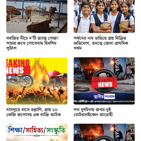
সবজির নীচে ন’টি জ্যান্ত গোরু!
পর্ষদের নাম ভাঙিয়ে প্রশ্ন বিক্রির
পাচার রুখে গোসেবায় হিমশিম
অভিযোগ, তদন্তে জেলা প্রাথমিক
পুলিশ
পর্ষদ
দাসপুরে বাসে তল্লাশি, প্রায় ১০
পথ দুর্ঘটনায় জখম দুই
কেজি রুপোসহ এক ব্যক্তি আটক
মোটরসাইকেল আরোহী