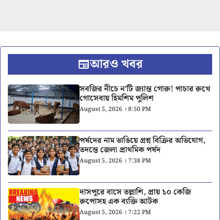
আরও খবর
সবজির নীচে ন’টি জ্যান্ত গোরু! পাচার রুখে
গোসেবায় হিমশিম পুলিশ
August 5, 2026 । 8:50 PM
পর্ষদের নাম ভাঙিয়ে প্রশ্ন বিক্রির অভিযোগ,
তদন্তে জেলা প্রাথমিক পর্ষদ
August 5, 2026 । 7:38 PM
দাসপুরে বাসে তল্লাশি, প্রায় ১০ কেজি
রুপোসহ এক ব্যক্তি আটক
August 5, 2026 । 7:22 PM