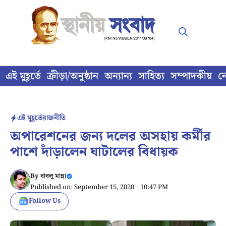
Skip
to
content
এই মুহূর্তে
ক্রীড়া/অনুষ্ঠান
অন্যান্য
সাহিত্য
সম্পাদকীয়
ন
এই মুহূর্তে
রাজনীতি
অপারেশনের জন্য দলের অসহায় কর্মীর
পাশে দাঁড়ালেন ঘাটালের বিধায়ক
By
বাবলু মান্না
Published on: September 15, 2020 । 10:47 PM
Follow Us