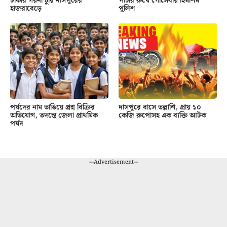
টাকার গয়না চুরি দাসপুরের
পাচার রুখে গোসেবায় হিমশিম
হাজরাবেড়ে
পুলিশ
পর্ষদের নাম ভাঙিয়ে প্রশ্ন বিক্রির
দাসপুরে বাসে তল্লাশি, প্রায় ১০
অভিযোগ, তদন্তে জেলা প্রাথমিক
কেজি রুপোসহ এক ব্যক্তি আটক
পর্ষদ
---Advertisement---