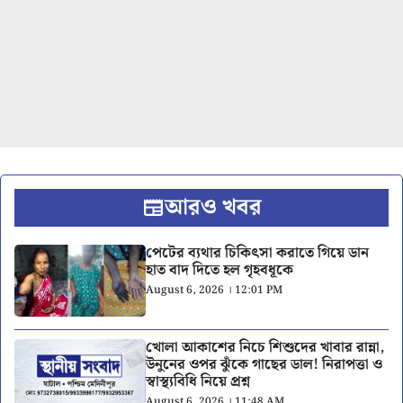
আরও খবর
পেটের ব্যথার চিকিৎসা করাতে গিয়ে ডান
হাত বাদ দিতে হল গৃহবধূকে
August 6, 2026 । 12:01 PM
খোলা আকাশের নিচে শিশুদের খাবার রান্না,
উনুনের ওপর ঝুঁকে গাছের ডাল! নিরাপত্তা ও
স্বাস্থ্যবিধি নিয়ে প্রশ্ন
August 6, 2026 । 11:48 AM