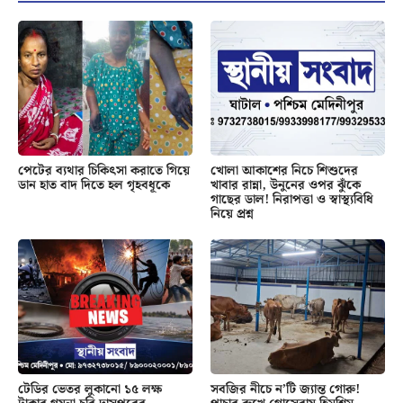
পেটের ব্যথার চিকিৎসা করাতে গিয়ে
খোলা আকাশের নিচে শিশুদের
ডান হাত বাদ দিতে হল গৃহবধূকে
খাবার রান্না, উনুনের ওপর ঝুঁকে
গাছের ডাল! নিরাপত্তা ও স্বাস্থ্যবিধি
নিয়ে প্রশ্ন
টেডির ভেতর লুকানো ১৫ লক্ষ
সবজির নীচে ন’টি জ্যান্ত গোরু!