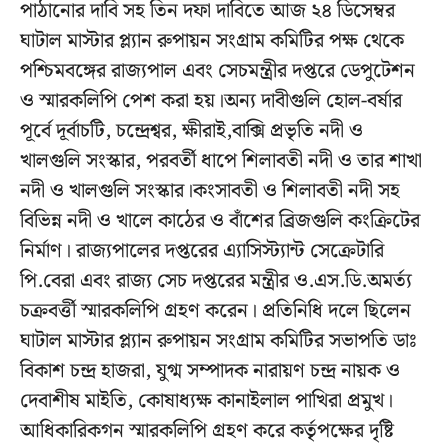
পাঠানোর দাবি সহ তিন দফা দাবিতে আজ ২৪ ডিসেম্বর
ঘাটাল মাস্টার প্ল্যান রুপায়ন সংগ্রাম কমিটির পক্ষ থেকে
পশ্চিমবঙ্গের রাজ্যপাল এবং সেচমন্ত্রীর দপ্তরে ডেপুটেশন
ও স্মারকলিপি পেশ করা হয়।অন্য দাবীগুলি হোল-বর্ষার
পূর্বে দূর্বাচটি, চন্দ্রেশ্বর, ক্ষীরাই,বাক্সি প্রভৃতি নদী ও
খালগুলি সংস্কার, পরবর্তী ধাপে শিলাবতী নদী ও তার শাখা
নদী ও খালগুলি সংস্কার।কংসাবতী ও শিলাবতী নদী সহ
বিভিন্ন নদী ও খালে কাঠের ও বাঁশের ব্রিজগুলি কংক্রিটের
নির্মাণ। রাজ্যপালের দপ্তরের এ্যাসিস্ট্যান্ট সেক্রেটারি
পি.বেরা এবং রাজ্য সেচ দপ্তরের মন্ত্রীর ও.এস.ডি.অমর্ত্য
চক্রবর্ত্তী স্মারকলিপি গ্রহণ করেন। প্রতিনিধি দলে ছিলেন
ঘাটাল মাস্টার প্ল্যান রুপায়ন সংগ্রাম কমিটির সভাপতি ডাঃ
বিকাশ চন্দ্র হাজরা, যুগ্ম সম্পাদক নারায়ণ চন্দ্র নায়ক ও
দেবাশীষ মাইতি, কোষাধ্যক্ষ কানাইলাল পাখিরা প্রমুখ।
আধিকারিকগন স্মারকলিপি গ্রহণ করে কর্তৃপক্ষের দৃষ্টি