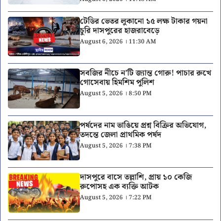
টেডির ভেতর লুকানো ১৫ লক্ষ টাকার গয়না
চুরি দাসপুরের হাজরাবেড়ে
August 6, 2026 । 11:30 AM
সবজির নীচে ন’টি জ্যান্ত গোরু! পাচার রুখে
গোসেবায় হিমশিম পুলিশ
August 5, 2026 । 8:50 PM
পর্ষদের নাম ভাঙিয়ে প্রশ্ন বিক্রির অভিযোগ,
তদন্তে জেলা প্রাথমিক পর্ষদ
August 5, 2026 । 7:38 PM
দাসপুরে বাসে তল্লাশি, প্রায় ১০ কেজি
রুপোসহ এক ব্যক্তি আটক
August 5, 2026 । 7:22 PM