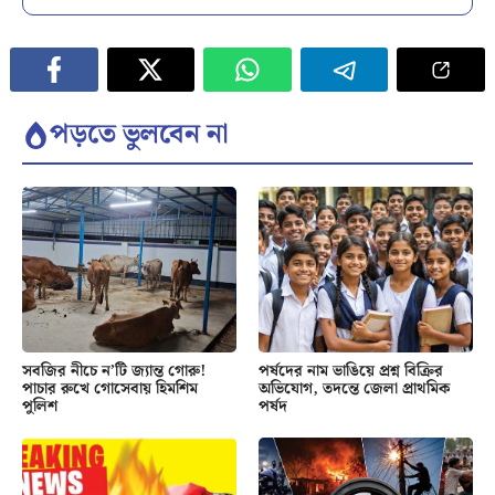
পড়তে ভুলবেন না
সবজির নীচে ন’টি জ্যান্ত গোরু!
পর্ষদের নাম ভাঙিয়ে প্রশ্ন বিক্রির
পাচার রুখে গোসেবায় হিমশিম
অভিযোগ, তদন্তে জেলা প্রাথমিক
পুলিশ
পর্ষদ