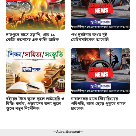
দাসপুরে বাসে তল্লাশি, প্রায় ১০
পথ দুর্ঘটনায় জখম দুই
কেজি রুপোসহ এক ব্যক্তি আটক
মোটরসাইকেল আরোহী
বইয়ের টানে স্কুলে স্কুলে লাইব্রেরি ও
নাবালকের হাতে স্টিয়ারিংয়ের
রিডিং কর্নার, পড়ুয়াদের জন্য স্কুলে
পরিণতি, রাস্তা ছেড়ে পুকুরে নামল
স্কুলে নতুন নির্দেশিকা
চারচাকা
---Advertisement---