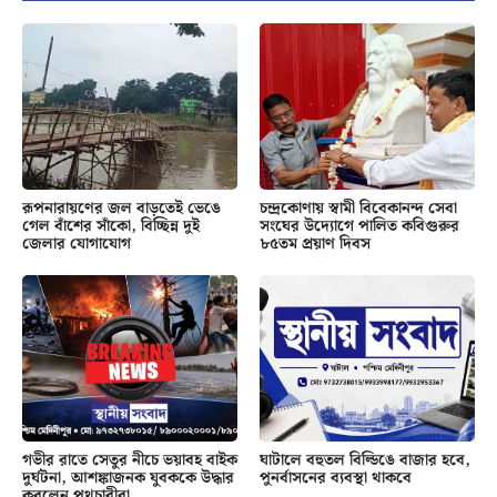
রূপনারায়ণের জল বাড়তেই ভেঙে
চন্দ্রকোণায় স্বামী বিবেকানন্দ সেবা
গেল বাঁশের সাঁকো, বিচ্ছিন্ন দুই
সংঘের উদ্যোগে পালিত কবিগুরুর
জেলার যোগাযোগ
৮৫তম প্রয়াণ দিবস
গভীর রাতে সেতুর নীচে ভয়াবহ বাইক
ঘাটালে বহুতল বিল্ডিঙে বাজার হবে,
দুর্ঘটনা, আশঙ্কাজনক যুবককে উদ্ধার
পুনর্বাসনের ব্যবস্থা থাকবে
করলেন পথচারীরা