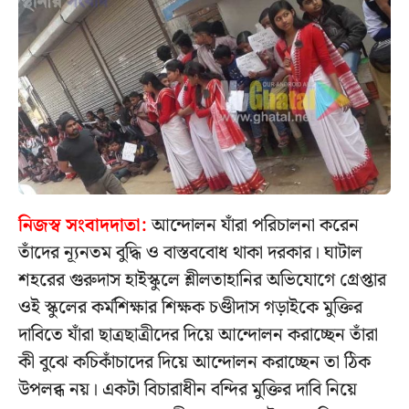
নিজস্ব সংবাদদাতা:
আন্দোলন যাঁরা পরিচালনা করেন
তাঁদের ন্যূনতম বুদ্ধি ও বাস্তববোধ থাকা দরকার। ঘাটাল
শহরের গুরুদাস হাইস্কুলে শ্লীলতাহানির অভিযোগে গ্রেপ্তার
ওই স্কুলের কর্মশিক্ষার শিক্ষক চণ্ডীদাস গড়াইকে মুক্তির
দাবিতে যাঁরা ছাত্রছাত্রীদের দিয়ে আন্দোলন করাচ্ছেন তাঁরা
কী বুঝে কচিকাঁচাদের দিয়ে আন্দোলন করাচ্ছেন তা ঠিক
উপলব্ধ নয়। একটা বিচারাধীন বন্দির মুক্তির দাবি নিয়ে