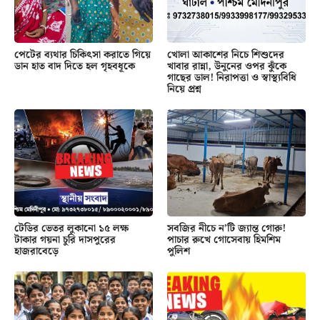
পেটের ব্যথার চিকিৎসা করাতে গিয়ে
খোলা আকাশের নিচে শিশুদের
ডান হাত বাদ দিতে হল গৃহবধূকে
খাবার রান্না, উনুনের ওপর ঝুঁকে
গাছের ডাল! নিরাপত্তা ও স্বাস্থ্যবিধি
নিয়ে প্রশ্ন
টেডির ভেতর লুকানো ১৫ লক্ষ
সবজির নীচে ন’টি জ্যান্ত গোরু!
টাকার গয়না চুরি দাসপুরের
পাচার রুখে গোসেবায় হিমশিম
হাজরাবেড়ে
পুলিশ