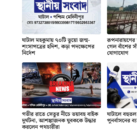
ঘাটাল মহকুমায় ৭০টি ভুয়ো জন্ম-
রূপনারায়ণের
শংসাপত্রের হদিশ, কড়া পদক্ষেপের
গেল বাঁশের সাঁ
নির্দেশ
যোগাযোগ
গভীর রাতে সেতুর নীচে ভয়াবহ বাইক
ঘাটালে বহুতল 
দুর্ঘটনা, আশঙ্কাজনক যুবককে উদ্ধার
পুনর্বাসনের ব্
করলেন পথচারীরা