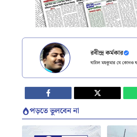
রবীন্দ্র কর্মকার
ঘাটাল মহকুমার যে কোনও ঘ
পড়তে ভুলবেন না