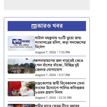
আরও খবর
ঘাটাল মহকুমায় ৭০টি ভুয়ো জন্ম-
শংসাপত্রের হদিশ, কড়া পদক্ষেপের
নির্দেশ
August 7, 2026 । 7:55 PM
রূপনারায়ণের জল বাড়তেই ভেঙে
গেল বাঁশের সাঁকো, বিচ্ছিন্ন দুই
জেলার যোগাযোগ
August 7, 2026 । 3:17 PM
চন্দ্রকোণায় স্বামী বিবেকানন্দ সেবা
সংঘের উদ্যোগে পালিত কবিগুরুর
৮৫তম প্রয়াণ দিবস
August 7, 2026 । 12:31 PM
গভীর রাতে সেতুর নীচে ভয়াবহ