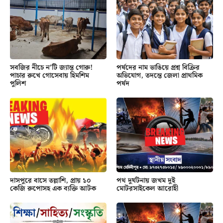
সবজির নীচে ন’টি জ্যান্ত গোরু!
পর্ষদের নাম ভাঙিয়ে প্রশ্ন বিক্রির
পাচার রুখে গোসেবায় হিমশিম
অভিযোগ, তদন্তে জেলা প্রাথমিক
পুলিশ
পর্ষদ
দাসপুরে বাসে তল্লাশি, প্রায় ১০
পথ দুর্ঘটনায় জখম দুই
কেজি রুপোসহ এক ব্যক্তি আটক
মোটরসাইকেল আরোহী