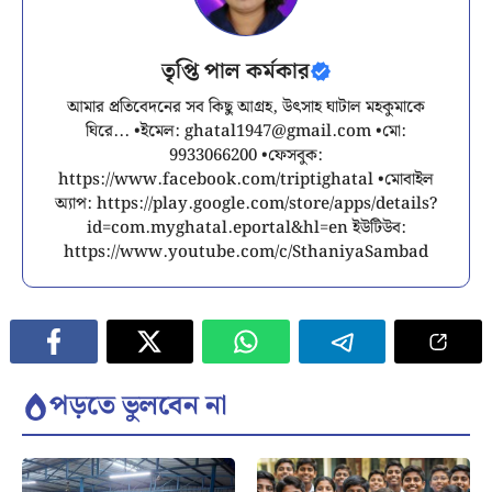
তৃপ্তি পাল কর্মকার
আমার প্রতিবেদনের সব কিছু আগ্রহ, উৎসাহ ঘাটাল মহকুমাকে
ঘিরে... •ইমেল:
ghatal1947@gmail.com
•মো:
9933066200 •ফেসবুক:
https://www.facebook.com/triptighatal •মোবাইল
অ্যাপ: https://play.google.com/store/apps/details?
id=com.myghatal.eportal&hl=en ইউটিউব:
https://www.youtube.com/c/SthaniyaSambad
পড়তে ভুলবেন না