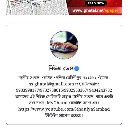
নিউজ ডেস্ক
‘স্থানীয় সংবাদ’ •ঘাটাল •পশ্চিম মেদিনীপুর-৭২১২১২ •ইমেল:
ss.ghatal@gmail.com
•হোয়াটসঅ্যাপ:
9933998177/9732738015/9932953367/ 9434243732
আমাদের এই নিউজ পোর্টালটি ছাড়াও ‘স্থানীয় সংবাদ’ নামে একটি
সংবাদপত্র, MyGhatal মোবাইল অ্যাপ এবং
https://www.youtube.com/SthaniyaSambad
ইউটিউব চ্যানেল রয়েছে।