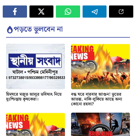
পড়তে ভুলবেন না
হিমঘরে মজুত আলুর ভবিষ্যৎ নিয়ে
বন্ধ ঘরে বারবার আগুন! ভূতের
দুঃশ্চিন্তায় কৃষকেরা।
আতঙ্ক, নাকি লুকিয়ে আছে অন্য
কোনো রহস্য?