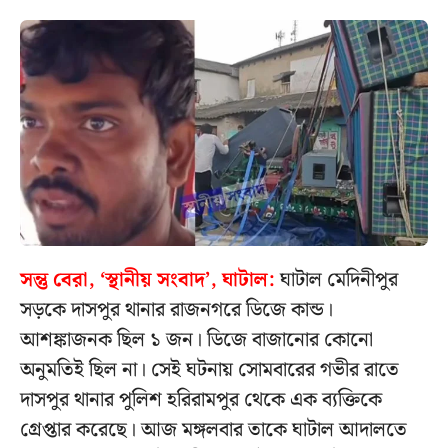
সন্তু বেরা, ‘স্থানীয় সংবাদ’, ঘাটাল:
ঘাটাল মেদিনীপুর
সড়কে দাসপুর থানার রাজনগরে ডিজে কান্ড।
আশঙ্কাজনক ছিল ১ জন। ডিজে বাজানোর কোনো
অনুমতিই ছিল না। সেই ঘটনায় সোমবারের গভীর রাতে
দাসপুর থানার পুলিশ হরিরামপুর থেকে এক ব্যক্তিকে
গ্রেপ্তার করেছে। আজ মঙ্গলবার তাকে ঘাটাল আদালতে