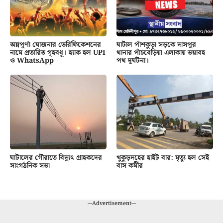
অন্নপূর্ণা যোজনার ভেরিফিকেশনের
ঘাটাল পাঁশকুড়া সড়কে দাসপুর
নামে প্রতারিত গৃহবধূ। হ্যাক হল UPI
থানার পাঁচবেড়িয়া এলাকায় ভয়াবহ
ও WhatsApp
পথ দুর্ঘটনা।
ঘাটালের গৌরাতে বিদ্যুৎ গ্রাহকদের
খুকুড়দহের হাইট বার: মৃত্যু হল সেই
সাংগঠনিক সভা
বাস কর্মীর
---Advertisement---