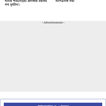
থানার পাঁচবেড়িয়া এলাকায় ভয়াবহ
সাংগঠনিক সভা
পথ দুর্ঘটনা।
---Advertisement---