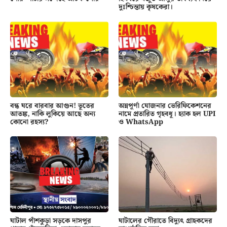
দুঃশ্চিন্তায় কৃষকেরা।
বন্ধ ঘরে বারবার আগুন! ভূতের
অন্নপূর্ণা যোজনার ভেরিফিকেশনের
আতঙ্ক, নাকি লুকিয়ে আছে অন্য
নামে প্রতারিত গৃহবধূ। হ্যাক হল UPI
কোনো রহস্য?
ও WhatsApp
ঘাটাল পাঁশকুড়া সড়কে দাসপুর
ঘাটালের গৌরাতে বিদ্যুৎ গ্রাহকদের