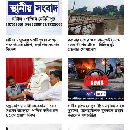
ঘাটাল মহকুমায় ৭০টি ভুয়ো জন্ম-
রূপনারায়ণের জল বাড়তেই ভেঙে
শংসাপত্রের হদিশ, কড়া পদক্ষেপের
গেল বাঁশের সাঁকো, বিচ্ছিন্ন দুই
নির্দেশ
জেলার যোগাযোগ
চন্দ্রকোণায় স্বামী বিবেকানন্দ সেবা
গভীর রাতে সেতুর নীচে ভয়াবহ বাইক
সংঘের উদ্যোগে পালিত কবিগুরুর
দুর্ঘটনা, আশঙ্কাজনক যুবককে উদ্ধার
৮৫তম প্রয়াণ দিবস
করলেন পথচারীরা