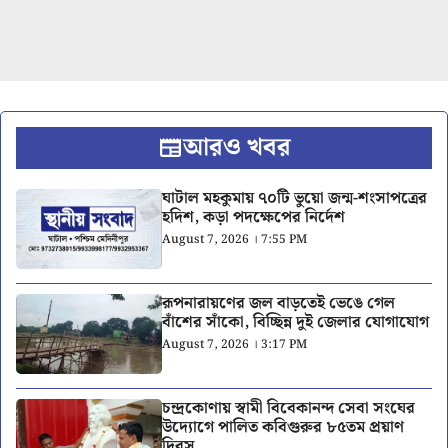
আরও খবর
ঘাটাল মহকুমায় ৭০টি ভুয়ো জন্ম-শংসাপত্রের
হদিশ, কড়া পদক্ষেপের নির্দেশ
August 7, 2026 । 7:55 PM
রূপনারায়ণের জল বাড়তেই ভেঙে গেল
বাঁশের সাঁকো, বিচ্ছিন্ন দুই জেলার যোগাযোগ
August 7, 2026 । 3:17 PM
চন্দ্রকোণায় স্বামী বিবেকানন্দ সেবা সংঘের
উদ্যোগে পালিত কবিগুরুর ৮৫তম প্রয়াণ
দিবস