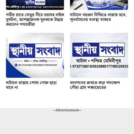
গভীর রাতে সেতুর নীচে ভয়াবহ বাইক
ঘাটালে বহুতল বিল্ডিঙে বাজার হবে,
দুর্ঘটনা, আশঙ্কাজনক যুবককে উদ্ধার
পুনর্বাসনের ব্যবস্থা থাকবে
করলেন পথচারীরা
ঘাটালে রাস্তায় পোষা গোরু ছাড়া
মদ্যপদের রুখতে কড়া পদক্ষেপ
যাবে না
গৌরা গ্রাম পঞ্চায়েতের
---Advertisement---