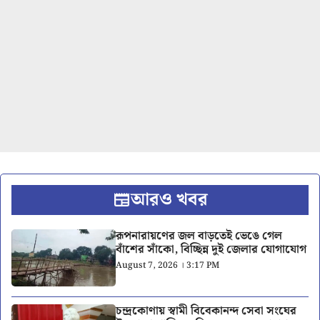
আরও খবর
রূপনারায়ণের জল বাড়তেই ভেঙে গেল
বাঁশের সাঁকো, বিচ্ছিন্ন দুই জেলার যোগাযোগ
August 7, 2026 । 3:17 PM
চন্দ্রকোণায় স্বামী বিবেকানন্দ সেবা সংঘের