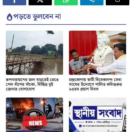
পড়তে ভুলবেন না
রূপনারায়ণের জল বাড়তেই ভেঙে
চন্দ্রকোণায় স্বামী বিবেকানন্দ সেবা
গেল বাঁশের সাঁকো, বিচ্ছিন্ন দুই
সংঘের উদ্যোগে পালিত কবিগুরুর
জেলার যোগাযোগ
৮৫তম প্রয়াণ দিবস