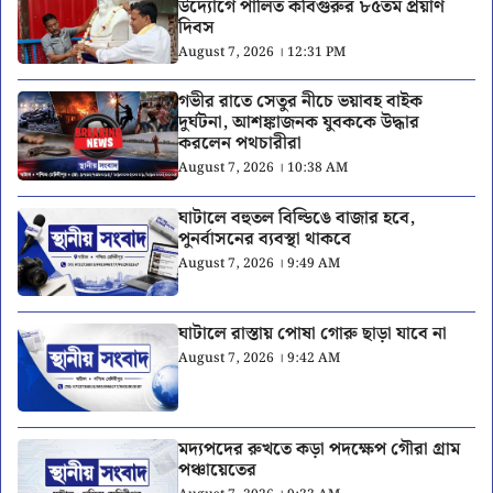
উদ্যোগে পালিত কবিগুরুর ৮৫তম প্রয়াণ
দিবস
August 7, 2026 । 12:31 PM
গভীর রাতে সেতুর নীচে ভয়াবহ বাইক
দুর্ঘটনা, আশঙ্কাজনক যুবককে উদ্ধার
করলেন পথচারীরা
August 7, 2026 । 10:38 AM
ঘাটালে বহুতল বিল্ডিঙে বাজার হবে,
পুনর্বাসনের ব্যবস্থা থাকবে
August 7, 2026 । 9:49 AM
ঘাটালে রাস্তায় পোষা গোরু ছাড়া যাবে না
August 7, 2026 । 9:42 AM
মদ্যপদের রুখতে কড়া পদক্ষেপ গৌরা গ্রাম
পঞ্চায়েতের