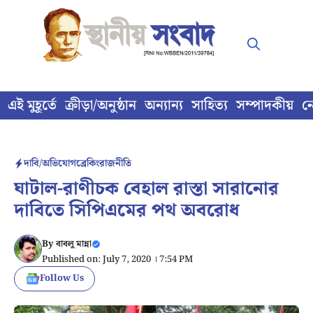
Skip
to
content
এই মুহূর্তে
ক্রীড়া/অনুষ্ঠান
অন্যান্য
সাহিত্য
সম্পাদকীয়
ন
দাবি/অভিযোগ
ব্রেকিং
রাজনীতি
ঘাটাল-রাণীচক বেহাল রাস্তা সারানোর
দাবিতে সিপিএমের পথ অবরোধ
By
বাবলু মান্না
Published on: July 7, 2020 । 7:54 PM
Follow Us