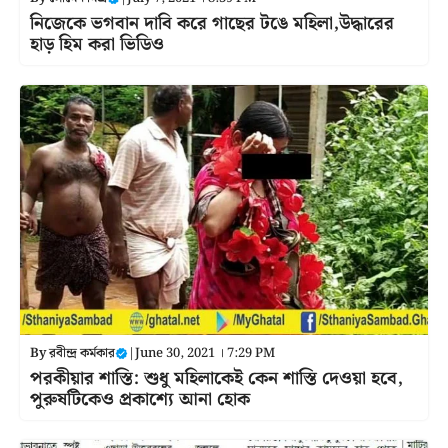
নিজেকে ভগবান দাবি করে গাছের টঙে মহিলা,উদ্ধারের
হাড় হিম করা ভিডিও
By
রবীন্দ্র কর্মকার
|
June 30, 2021 । 7:29 PM
পরকীয়ার শাস্তি: শুধু মহিলাকেই কেন শাস্তি দেওয়া হবে,
পুরুষটিকেও প্রকাশ্যে আনা হোক