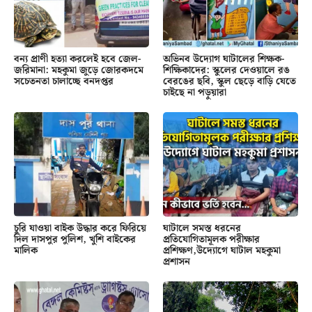
বন্য প্রাণী হত্যা করলেই হবে জেল-
অভিনব উদ্যোগ ঘাটালের শিক্ষক-
জরিমানা: মহকুমা জুড়ে জোরকদমে
শিক্ষিকাদের: স্কুলের দেওয়ালে রঙ
সচেতনতা চালাচ্ছে বনদপ্তর
বেরঙের ছবি, স্কুল ছেড়ে বাড়ি যেতে
চাইছে না পড়ুয়ারা
চুরি যাওয়া বাইক উদ্ধার করে ফিরিয়ে
ঘাটালে সমস্ত ধরনের
দিল দাসপুর পুলিশ, খুশি বাইকের
প্রতিযোগিতামূলক পরীক্ষার
মালিক
প্রশিক্ষণ,উদ্যোগে ঘাটাল মহকুমা
প্রশাসন